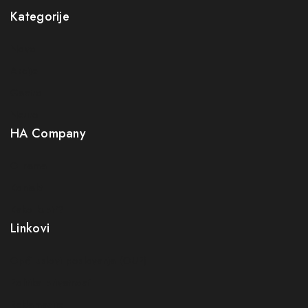
Kategorije
Novo
Akcije
Gastro
Neuro
HA Company
O nama
Kontakt
Kako kupiti?
Linkovi
Opći uslovi poslovanja (OUP
)
Politika privatnosti
Reklamacije