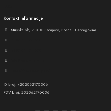
FAQs
Kontakt informacije
Stupska bb, 71000 Sarajevo, Bosna i Hercegovina
+387 61 374 650
+387 61 374 670
info@hacompany.ba
https://hacompany.ba/
ID broj: 4202062170006
PDV broj: 202062170006