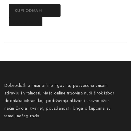
out
of
KUPI ODMAH
5
DODAJ U KORPU
Dobrodošli u našu online trgovinu, posvećenu vašem
zdravlju i vitalnosti. Naša online trgovina nudi širok izbor
dodataka ishrani koji podržavaju aktivan i uravnotežen
način života. Kvalitet, pouzdanost i briga o kupcima su
temelj našeg rada.