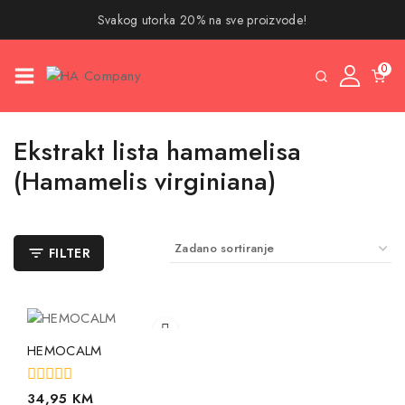
Svakog utorka 20% na sve proizvode!
0
Ekstrakt lista hamamelisa
(Hamamelis virginiana)
FILTER
HEMOCALM
0
34,95
KM