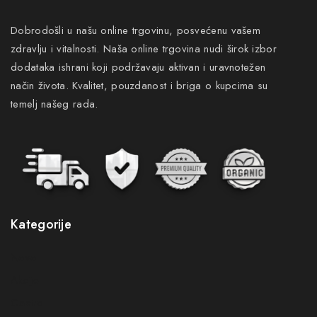
Dobrodošli u našu online trgovinu, posvećenu vašem
zdravlju i vitalnosti. Naša online trgovina nudi širok izbor
dodataka ishrani koji podržavaju aktivan i uravnotežen
način života. Kvalitet, pouzdanost i briga o kupcima su
temelj našeg rada.
Kategorije
Novo
Akcije
Gastro