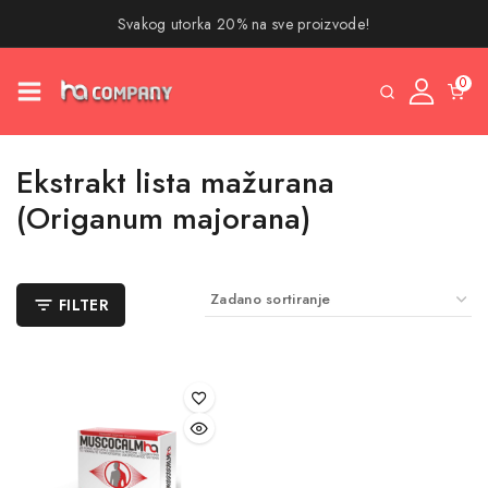
Svakog utorka 20% na sve proizvode!
0
Ekstrakt lista mažurana
(Origanum majorana)
FILTER