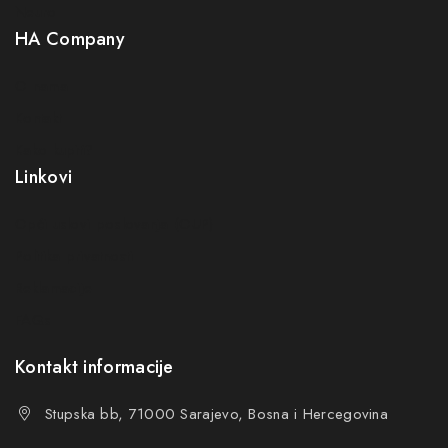
Neuro
HA Company
O nama
Kontakt
Kako kupiti?
Linkovi
Opći uslovi poslovanja (OUP
)
Politika privatnosti
Reklamacije
FAQs
Kontakt informacije
Stupska bb, 71000 Sarajevo, Bosna i Hercegovina