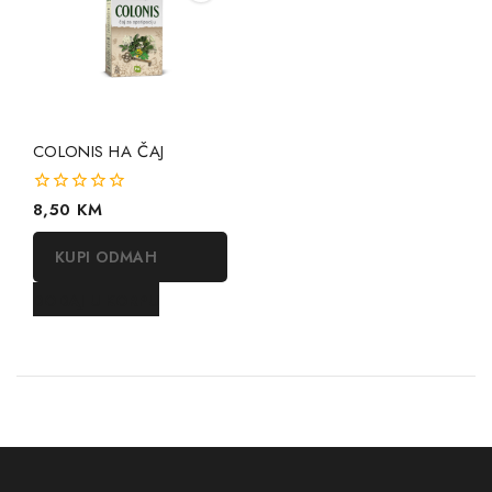
COLONIS HA ČAJ
0
8,50
KM
out
of
KUPI ODMAH
5
DODAJ U KORPU