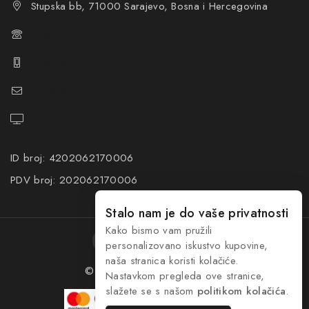
Stupska bb, 71000 Sarajevo, Bosna i Hercegovina
+387 61 374 650
+387 61 374 670
info@hacompany.ba
https://hacompany.ba/
ID broj: 4202062170006
PDV broj: 202062170006
Stalo nam je do vaše privatnosti
Kako bismo vam pružili
personalizovano iskustvo kupovine,
naša stranica koristi kolačiće.
© 2026 HA Company
dim.ba
Nastavkom pregleda ove stranice,
slažete se s našom
politikom kolačića
.