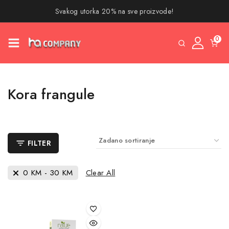
Svakog utorka 20% na sve proizvode!
0
Kora frangule
FILTER
0
KM
-
30
KM
Clear All