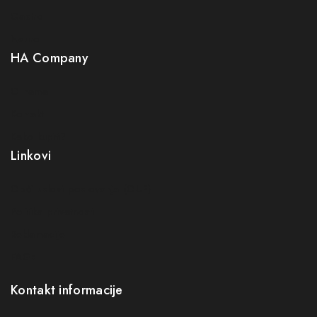
Gastro
Neuro
HA Company
O nama
Kontakt
Kako kupiti?
Linkovi
Opći uslovi poslovanja (OUP
)
Politika privatnosti
Reklamacije
FAQs
Kontakt informacije