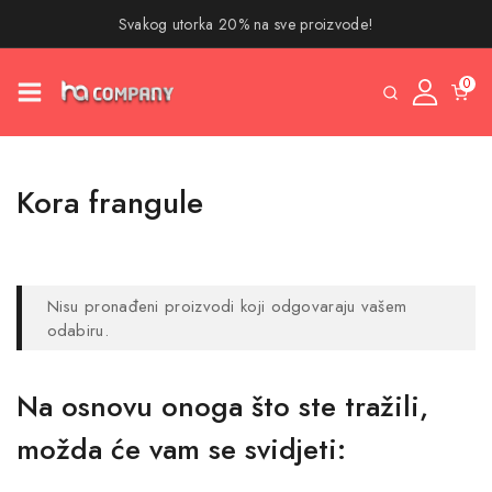
Svakog utorka 20% na sve proizvode!
0
Kora frangule
Nisu pronađeni proizvodi koji odgovaraju vašem
odabiru.
Na osnovu onoga što ste tražili,
možda će vam se svidjeti: