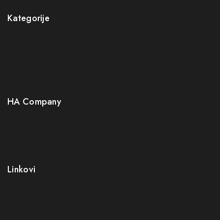
Kategorije
Novo
Akcije
Gastro
Neuro
HA Company
O nama
Kontakt
Kako kupiti?
Linkovi
Opći uslovi poslovanja (OUP
)
Politika privatnosti