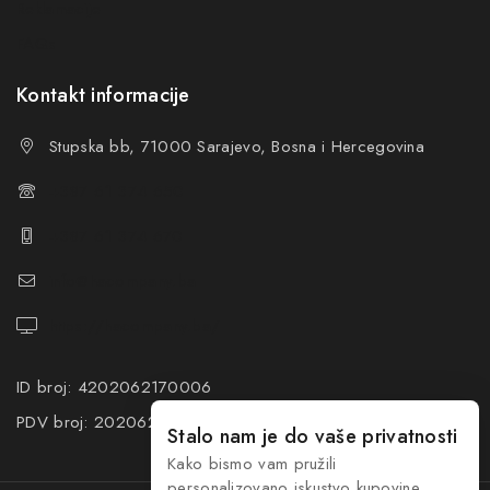
Reklamacije
FAQs
Kontakt informacije
Stupska bb, 71000 Sarajevo, Bosna i Hercegovina
+387 61 374 650
+387 61 374 670
info@hacompany.ba
https://hacompany.ba/
ID broj: 4202062170006
PDV broj: 202062170006
Stalo nam je do vaše privatnosti
Kako bismo vam pružili
personalizovano iskustvo kupovine,