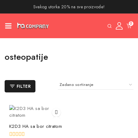
Svakog utorka 20% na sve proizvode!
0
osteopatije
FILTER
K2D3 HA sa bor citratom