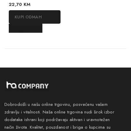
0
22,70
KM
out
of
KUPI ODMAH
5
DODAJ U KORPU
Dobrodošli u našu online trgovinu, posvećenu vašem
zdravlju i vitalnosti. Naša online trgovina nudi širok izbor
dodataka ishrani koji podržavaju aktivan i uravnotežen
način života. Kvalitet, pouzdanost i briga o kupcima su