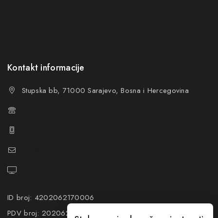
Politika privatnosti
Reklamacije
FAQs
Kontakt informacije
Stupska bb, 71000 Sarajevo, Bosna i Hercegovina
+387 61 374 650
+387 61 374 670
info@hacompany.ba
https://hacompany.ba/
ID broj: 4202062170006
PDV broj: 202062170006