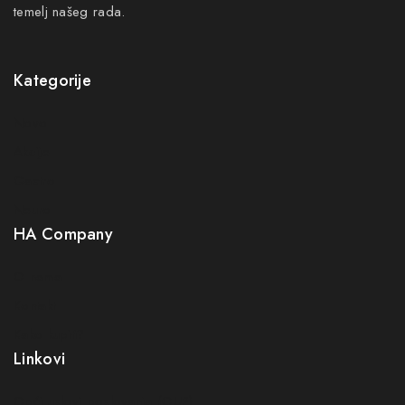
temelj našeg rada.
Kategorije
Novo
Akcije
Gastro
Neuro
HA Company
O nama
Kontakt
Kako kupiti?
Linkovi
Opći uslovi poslovanja (OUP
)