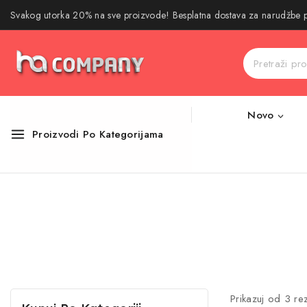
Svakog utorka 20% na sve proizvode! Besplatna dostava za narudžbe
Novo
Proizvodi Po Kategorijama
Prikazuj od
3
rez