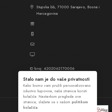
ovanja (OUP
)
Stupska bb, 71000 Sarajevo, Bosna i
Hercegovina
+387 61 374 650
+387 61 374 670
info@hacompany.ba
https://hacompany.ba/
ID broj: 4202062170006
PDV broj: 202062170006
Stalo nam je do vaše privatnosti
Kako bismo vam pružili personalizovano
iskustvo kupovine, naša stranica koristi
kolačiće. Nastavkom pregleda ove
stranice, slažete se s našom
politikom
kolačića
.