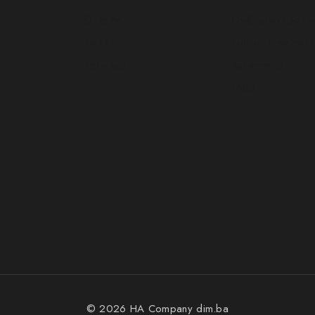
O nama
Opći uslovi posl
Kontakt
Politika privatnosti
Kako kupiti?
Reklamacije
FAQs
© 2026 HA Company
dim.ba