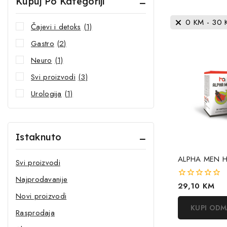
Kupuj Po Kategoriji
0
KM
-
30
Čajevi i detoks
(1)
Gastro
(2)
Neuro
(1)
Svi proizvodi
(3)
Urologija
(1)
Istaknuto
ALPHA MEN 
Svi proizvodi
Najprodavanije
0
29,10
KM
out
Novi proizvodi
of
KUPI OD
5
Rasprodaja