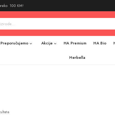
 preko 100 KM!
Preporučujemo
Akcije
HA Premium
HA Bio
Herbella
ultata