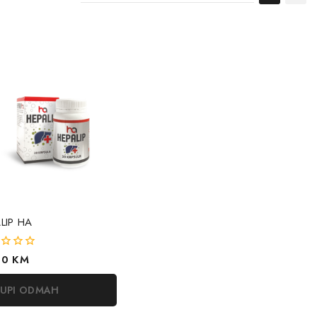
LIP HA
20
KM
UPI ODMAH