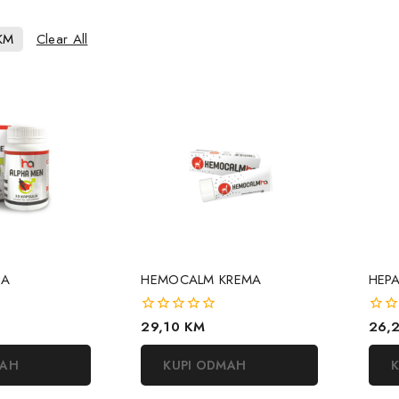
KM
Clear All
HA
HEMOCALM KREMA
HEPA
0
29,10
KM
0
26,
out
out
of
of
MAH
KUPI ODMAH
K
5
5