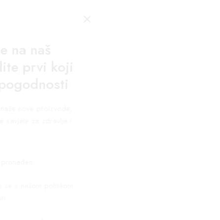
se na naš
ite prvi koji
 pogodnosti
za naše nove proizvode,
e savjete za zdravlje i
 pronađen.
te se s našom politikom
ti