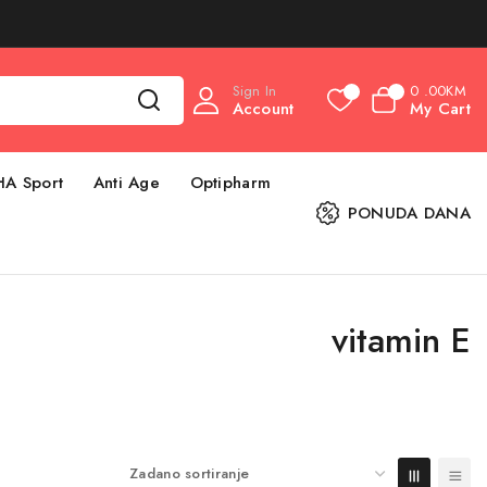
Sign In
0
.00KM
0
0
Account
My Cart
HA Sport
Anti Age
Optipharm
PONUDA DANA
vitamin E