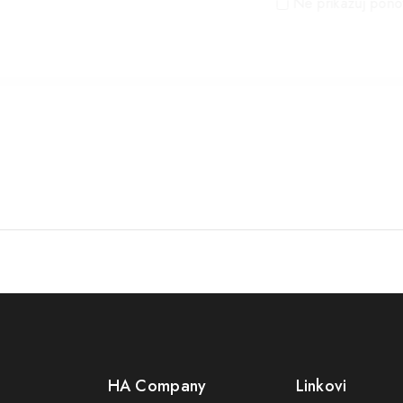
Ne prikazuj pono
HA Company
Linkovi