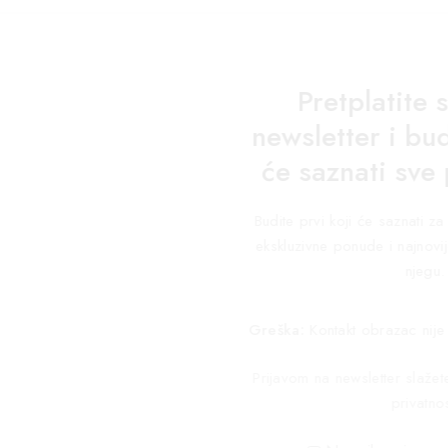
Pretplatite 
newsletter i bud
će saznati sve
Budite prvi koji će saznati 
ekskluzivne ponude i najnovij
njegu.
Greška:
Kontakt obrazac nije
Prijavom na newsletter slaže
privatnos