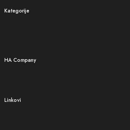
Kategorije
Novo
Akcije
Gastro
Neuro
HA Company
O nama
Kontakt
Kako kupiti?
Linkovi
Opći uslovi poslovanja (OUP
)
Politika privatnosti