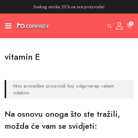
Svakog utorka 20% na sve proizvode!
0
vitamin E
Nisu pronađeni proizvodi koji odgovaraju vašem
odabiru.
Na osnovu onoga što ste tražili,
možda će vam se svidjeti: