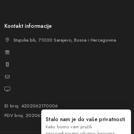
Reklamacije
FAQs
Kontakt informacije
Stupska bb, 71000 Sarajevo, Bosna i Hercegovina
+387 61 374 650
+387 61 374 670
info@hacompany.ba
https://hacompany.ba/
ID broj: 4202062170006
PDV broj: 202062170006
Stalo nam je do vaše privatnosti
Kako bismo vam pružili
personalizovano iskustvo kupovine,