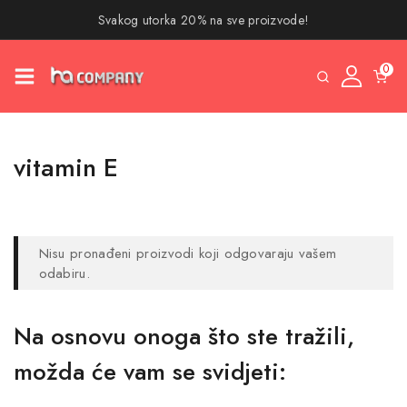
Svakog utorka 20% na sve proizvode!
0
vitamin E
Nisu pronađeni proizvodi koji odgovaraju vašem
odabiru.
Na osnovu onoga što ste tražili,
možda će vam se svidjeti: