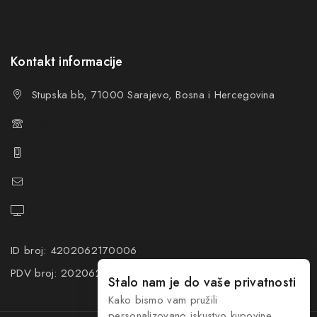
Reklamacije
FAQs
Kontakt informacije
Stupska bb, 71000 Sarajevo, Bosna i Hercegovina
+387 61 374 650
+387 61 374 670
info@hacompany.ba
https://hacompany.ba/
ID broj: 4202062170006
PDV broj: 202062170006
Stalo nam je do vaše privatnosti
Kako bismo vam pružili
personalizovano iskustvo kupovine,