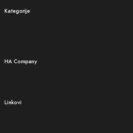
Kategorije
Novo
Akcije
Gastro
Neuro
HA Company
O nama
Kontakt
Kako kupiti?
Linkovi
Opći uslovi poslovanja (OUP
)
Politika privatnosti