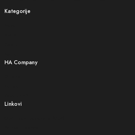
Kategorije
Novo
Akcije
Gastro
Neuro
HA Company
O nama
Kontakt
Kako kupiti?
Linkovi
Opći uslovi poslovanja (OUP
)
Politika privatnosti