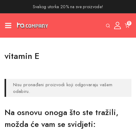
Svakog utorka 20% na sve proizvode!
0
vitamin E
Nisu pronađeni proizvodi koji odgovaraju vašem
odabiru.
Na osnovu onoga što ste tražili,
možda će vam se svidjeti: