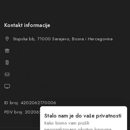
Reklamacije
FAQs
Kontakt informacije
Stupska bb, 71000 Sarajevo, Bosna i Hercegovina
+387 61 374 650
+387 61 374 670
info@hacompany.ba
https://hacompany.ba/
ID broj: 4202062170006
PDV broj: 202062170006
Stalo nam je do vaše privatnosti
Kako bismo vam pružili
personalizovano iskustvo kupovine,