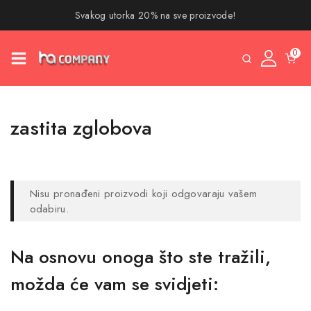
Svakog utorka 20% na sve proizvode!
0
zastita zglobova
Nisu pronađeni proizvodi koji odgovaraju vašem
odabiru.
Na osnovu onoga što ste tražili,
možda će vam se svidjeti: