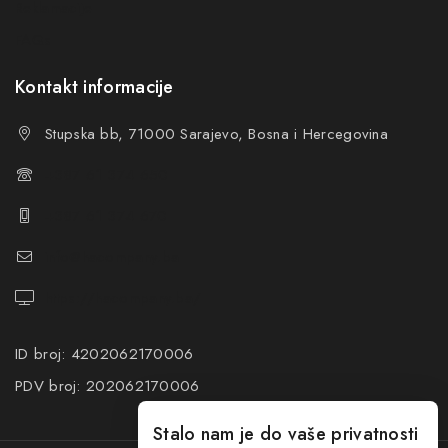
Reklamacije
FAQs
Kontakt informacije
Stupska bb, 71000 Sarajevo, Bosna i Hercegovina
+387 61 374 650
+387 61 374 670
info@hacompany.ba
https://hacompany.ba/
ID broj: 4202062170006
PDV broj: 202062170006
Stalo nam je do vaše privatnosti