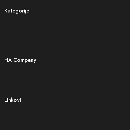
Kategorije
Novo
Akcije
Gastro
Neuro
HA Company
O nama
Kontakt
Kako kupiti?
Linkovi
Opći uslovi poslovanja (OUP
)
Politika privatnosti