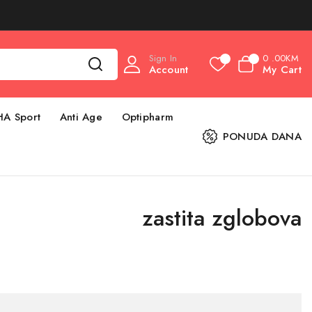
Sign In
0
.00KM
0
0
Account
My Cart
HA Sport
Anti Age
Optipharm
PONUDA DANA
zastita zglobova