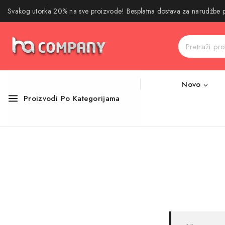
Svakog utorka 20% na sve proizvode! Besplatna dostava za narudžbe
Novo
Proizvodi Po Kategorijama