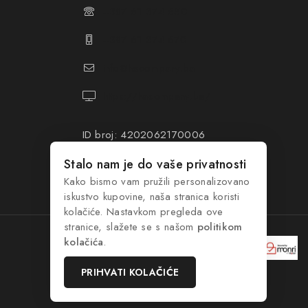
+387 61 374 650
+387 61 374 670
info@hacompany.ba
https://hacompany.ba/
ID broj: 4202062170006
PDV broj: 202062170006
Stalo nam je do vaše privatnosti
Kako bismo vam pružili personalizovano
iskustvo kupovine, naša stranica koristi
kolačiće. Nastavkom pregleda ove
stranice, slažete se s našom
politikom
kolačića
.
PRIHVATI KOLAČIĆE