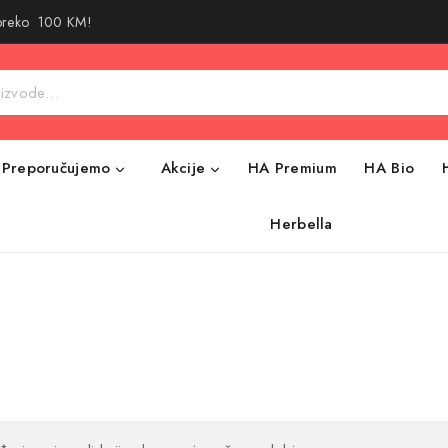
 preko 100 KM!
Preporučujemo
Akcije
HA Premium
HA Bio
Herbella