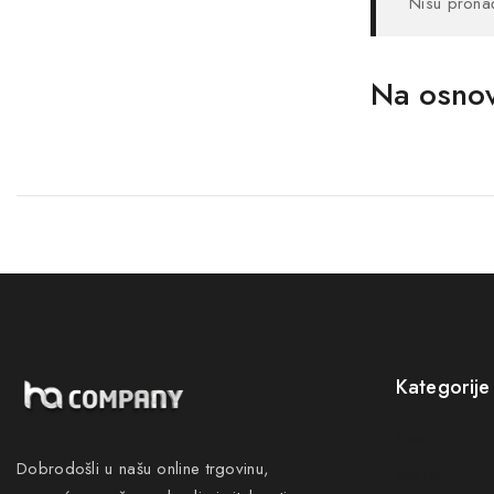
Nisu prona
Na osnov
Kategorije
Novo
Dobrodošli u našu online trgovinu,
Akcije