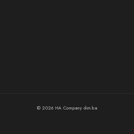
Kako kupiti?
Reklamacije
FAQs
© 2026 HA Company
dim.ba