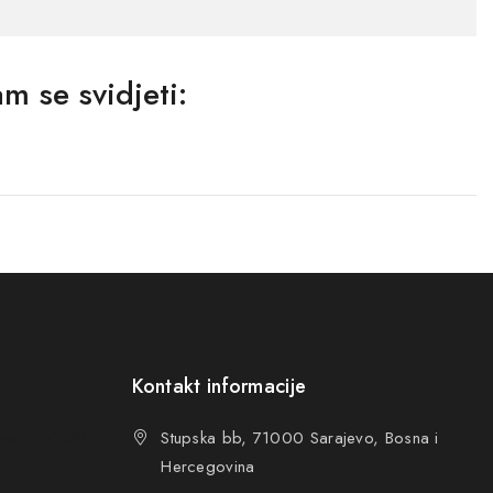
m se svidjeti:
Kontakt informacije
ovanja (OUP
)
Stupska bb, 71000 Sarajevo, Bosna i
Hercegovina