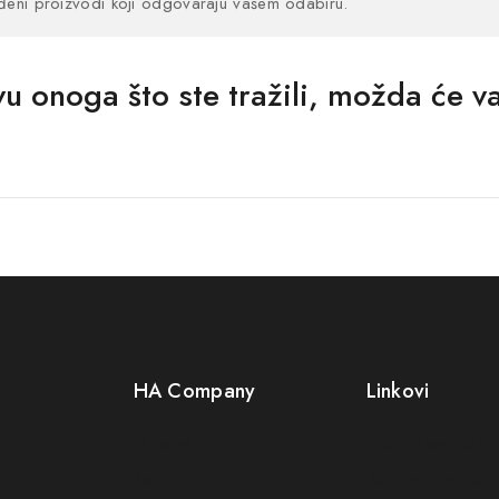
đeni proizvodi koji odgovaraju vašem odabiru.
u onoga što ste tražili, možda će va
HA Company
Linkovi
O nama
Opći uslovi posl
Kontakt
Politika privatnosti