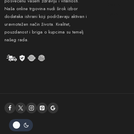
posvećenu vašem zdravlju i vitalnosti.
Gastro
Naša online trgovina nudi širok izbor
Neuro
dodataka ishrani koji podržavaju aktivan i
uravnotežen način života. Kvalitet,
pouzdanost i briga o kupcima su temelj
našeg rada.