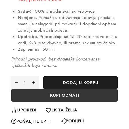
Sastav:
100% prirodni ekstrakt vrbovice.
Namjena:
Pomaže u održavanju zdravlja prostate,
smanjuje nelagodu pri mokrenju i doprinosi opštem
zdravlju mokraćnih puteva.
Upotreba:
Preporučuje se 15-20 kapi rastvorenih u
vodi, 2-3 puta dnevno, ili prema savjetu stručnjaka.
Zapremina:
50 ml.
Prirodni proizvod, bez dodataka konzervansa,
vještačkih boja i aroma.
DODAJ U KORPU
KUPI ODMAH
UPOREDI
LISTA ŽELJA
PODIJELI
POŠALJITE UPIT