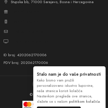
Stupska bb, 71000 Sarajevo, Bosna i Hercegovina
+387 61 374 650
+387 61 374 670
info@hacompany.ba
https://hacompany.ba/
ID broj: 4202062170006
PDV broj: 202062170006
Stalo nam je do vaše privatnosti
Kako bismo vam pružili
personalizovano iskustvo kupovine,
naša stranica koristi kolačiće.
© 2026 HA Company
dim.ba
Nastavkom pregleda ove stranice,
slažete se s našom
politikom kolačića
.