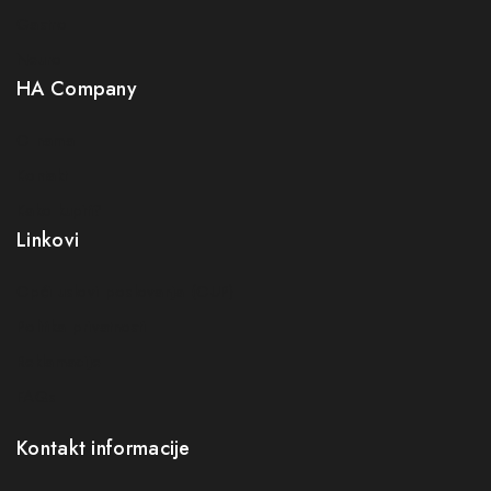
Gastro
Neuro
HA Company
O nama
Kontakt
Kako kupiti?
Linkovi
Opći uslovi poslovanja (OUP
)
Politika privatnosti
Reklamacije
FAQs
Kontakt informacije