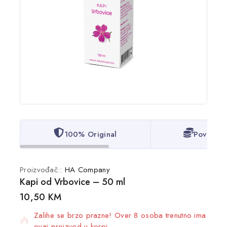
100% Original
Povoljne
Proizvođač::
HA Company
Kapi od Vrbovice – 50 ml
13 proizvoda prodano u zadnjih 20 sat
10,50
KM
Zalihe se brzo prazne! Over 8 osoba trenutno ima
ovaj proizvod u korpi