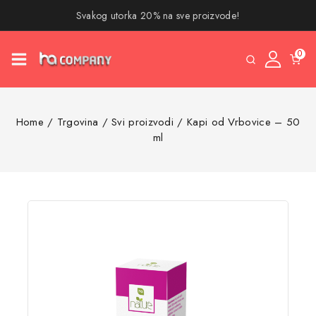
Svakog utorka 20% na sve proizvode!
0
Home
/
Trgovina
/
Svi proizvodi
/
Kapi od Vrbovice – 50
ml