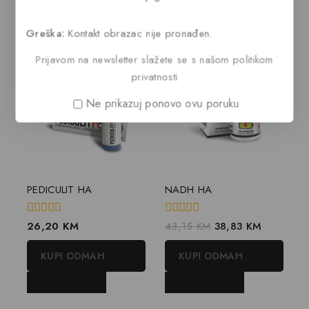
DODAJ U KORPU
Greška:
Kontakt obrazac nije pronađen.
Prijavom na newsletter slažete se s našom politikom
privatnosti
Ne prikazuj ponovo ovu poruku
PEDICULIT HA
NADH HA
0
0
26,20
KM
43,15
KM
38,83
KM
out
out
of
of
KUPI ODMAH
KUPI ODMAH
5
5
DODAJ U KORPU
DODAJ U KORPU