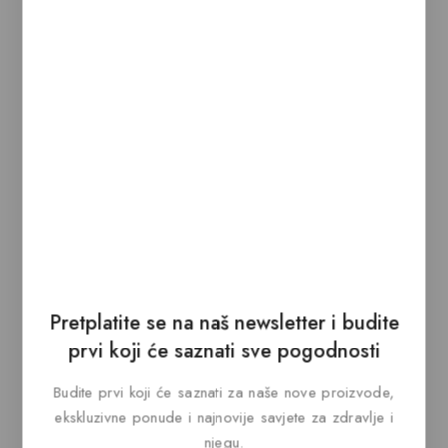
Povezani proizvodi
MAGNEZIJ 500 + B12 +
REDUX HA
Pretplatite se na naš newsletter i budite
D3 HA
prvi koji će saznati sve pogodnosti
0
12,50
KM
out
0
19,95
KM
of
out
Budite prvi koji će saznati za naše nove proizvode,
KUPI ODMAH
5
of
ekskluzivne ponude i najnovije savjete za zdravlje i
KUPI ODMAH
5
DODAJ U KORPU
njegu.