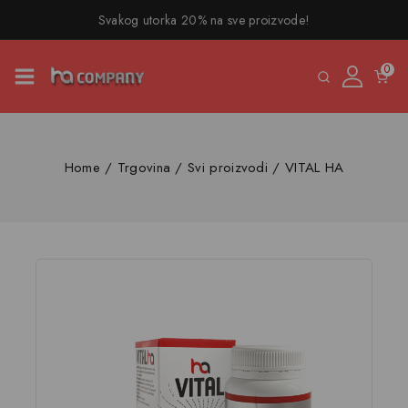
Svakog utorka 20% na sve proizvode!
0
Home
/
Trgovina
/
Svi proizvodi
/
VITAL HA