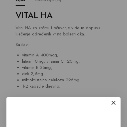
VITAL HA
Vital HA za zaštitu i očuvanje vida te dopunu
liječenja određenih vrsta bolesti oka.
Sastav:
vitamin A 400mcg,
lutein 10mg, vitamin C 120mg,
vitamin E 36mg,
cink 2,5mg,
mikrokristalna celuloza 226mg.
1-2 kapsule dnevno.
Preporučena doza: 1 do 2 kapsule dnevno.
Pakovanje: 30 kapsula.