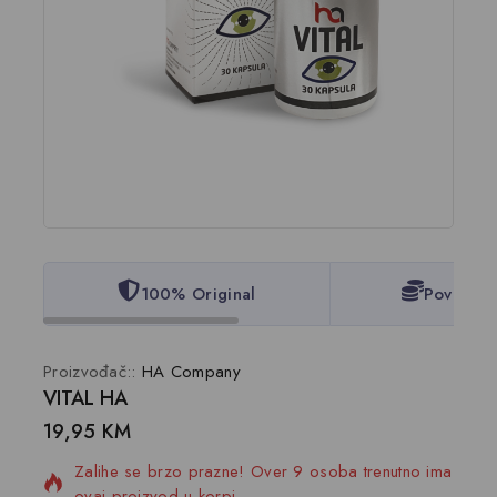
100% Original
Povoljne
Proizvođač::
HA Company
VITAL HA
8 proizvoda prodano u zadnjih 12 sat
19,95
KM
Zalihe se brzo prazne! Over 9 osoba trenutno ima
ovaj proizvod u korpi