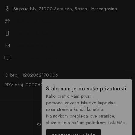
Stupska bb, 71000 Sarajevo, Bosna i Hercegovina
+387 61 374 650
+387 61 374 670
info@hacompany.ba
https://hacompany.ba/
ID broj: 4202062170006
PDV broj: 202062170006
Stalo nam je do vaše privatnosti
Kako bismo vam pružili
personalizovano iskustvo kupovine,
naša stranica koristi kolačiće.
Nastavkom pregleda ove stranice,
slažete se s našom
politikom kolačića
.
© 2026 HA Company
dim.ba