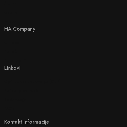
Akcije
Gastro
Neuro
HA Company
O nama
Kontakt
Kako kupiti?
Linkovi
Opći uslovi poslovanja (OUP
)
Politika privatnosti
Reklamacije
FAQs
Kontakt informacije