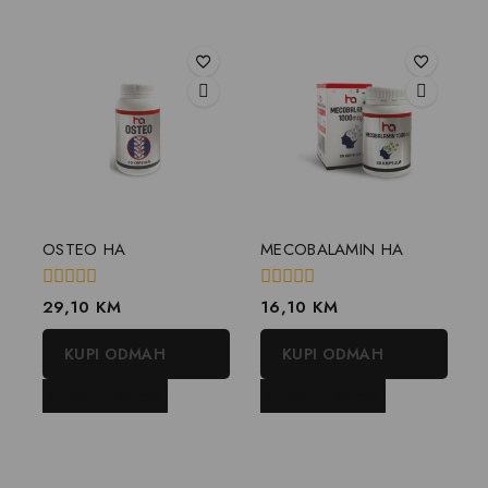
OSTEO HA
MECOBALAMIN HA
0
0
29,10
KM
16,10
KM
out
out
of
of
KUPI ODMAH
KUPI ODMAH
5
5
DODAJ U KORPU
DODAJ U KORPU