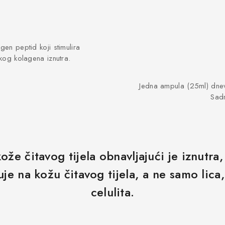
gen peptid koji stimulira
skog kolagena iznutra.
Jedna ampula (25ml) dnev
Sadr
e čitavog tijela obnavljajući je iznutra,
uje na kožu čitavog tijela, a ne samo lica
celulita.