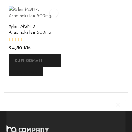
Xylan MGN-3
Arabinoksilan 500mg
0
94,50
KM
out
of
KUPI ODMAH
5
DODAJ U KORPU