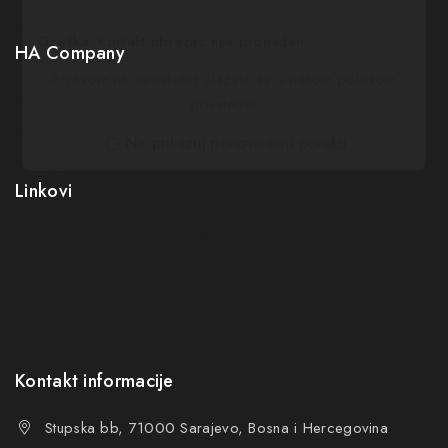
Neuro
Greška:
Kontakt obrazac nije pronađen.
HA Company
Prijavom na newsletter slažete se s našom politikom
O nama
privatnosti
Kontakt
Ne prikazuj ponovo ovu poruku
Kako kupiti?
Linkovi
Opći uslovi poslovanja (OUP
)
Politika privatnosti
Reklamacije
FAQs
Kontakt informacije
Stupska bb, 71000 Sarajevo, Bosna i Hercegovina