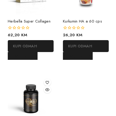
Herbella Super Collagen
Kurkumin HA a 60 cps
0
62,20
KM
0
26,20
KM
out
out
of
of
KUPI ODMAH
KUPI ODMAH
5
5
DODAJ U KORPU
DODAJ U KORPU