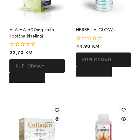
ALA HA 600mg (alfa
HERBELLA GLOW+
lipoična kiselina)
0
44,90
KM
out
0
22,70
KM
of
out
KUPI ODMAH
5
of
KUPI ODMAH
5
DODAJ U KORPU
DODAJ U KORPU