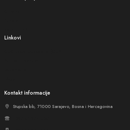
O nama
Kontakt
Kako kupiti?
Linkovi
Opći uslovi poslovanja (OUP
)
Politika privatnosti
Reklamacije
FAQs
Kontakt informacije
Stupska bb, 71000 Sarajevo, Bosna i Hercegovina
+387 61 374 650