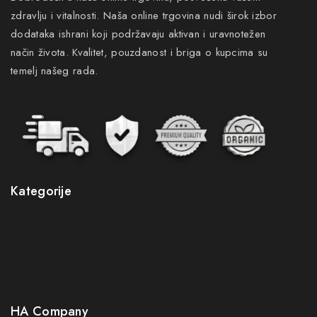
zdravlju i vitalnosti. Naša online trgovina nudi širok izbor
dodataka ishrani koji podržavaju aktivan i uravnotežen
način života. Kvalitet, pouzdanost i briga o kupcima su
temelj našeg rada.
Kategorije
Novo
Akcije
Gastro
Neuro
HA Company