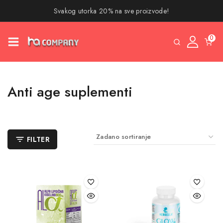
Svakog utorka 20% na sve proizvode!
0
Anti age suplementi
FILTER