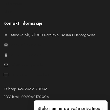
Reklamacije
FAQs
Kontakt informacije
Stupska bb, 71000 Sarajevo, Bosna i Hercegovina
+387 61 374 650
+387 61 374 670
info@hacompany.ba
https://hacompany.ba/
ID broj: 4202062170006
PDV broj: 202062170006
Stalo nam je do vaše privatnosti