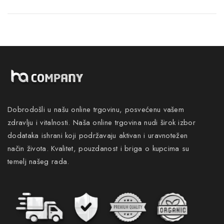
Dobrodošli u našu online trgovinu, posvećenu vašem
zdravlju i vitalnosti. Naša online trgovina nudi širok izbor
dodataka ishrani koji podržavaju aktivan i uravnotežen
način života. Kvalitet, pouzdanost i briga o kupcima su
temelj našeg rada.