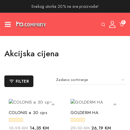
Svakog utorka 20% na sve proizvode!
0
Akcijska cijena
FILTER
COLONIS a 30 cps
GOLDERM HA
0
0
15,95
KM
14,35
KM
29,10
KM
26,19
KM