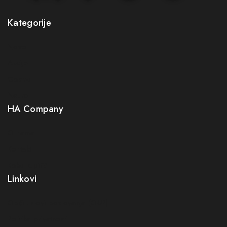
Kategorije
Novo
Akcije
Gastro
Neuro
HA Company
O nama
Kontakt
Kako kupiti?
Linkovi
Opći uslovi poslovanja (OUP
)
Politika privatnosti