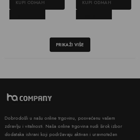
KUPI ODMAH
KUPI ODMAH
5
5
DODAJ U KORPU
DODAJ U KORPU
PRIKAŽI VIŠE
Dobrodošli u našu online trgovinu, posvećenu vašem
zdravlju i vitalnosti. Naša online trgovina nudi širok izbor
dodataka ishrani koji podržavaju aktivan i uravnotežen