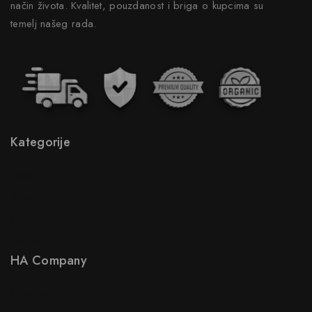
način života. Kvalitet, pouzdanost i briga o kupcima su
temelj našeg rada.
Kategorije
Novo
Akcije
Gastro
Neuro
HA Company
O nama