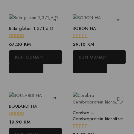
Beta glukan 1,3/1,6 D
BORON HA
0
0
67,20
KM
29,10
KM
out
out
of
of
KUPI ODMAH
KUPI ODMAH
5
5
DODAJ U KORPU
DODAJ U KORPU
BOULARDI HA
Cerebro –
Cerebroprotein hidrolizat
0
19,90
KM
out
of
0