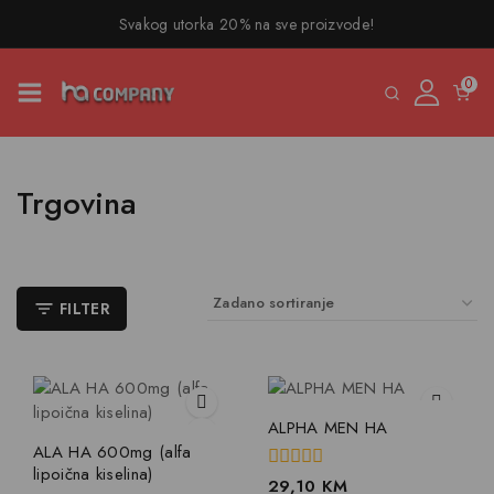
Svakog utorka 20% na sve proizvode!
0
Trgovina
FILTER
ALPHA MEN HA
ALA HA 600mg (alfa
lipoična kiselina)
0
29,10
KM