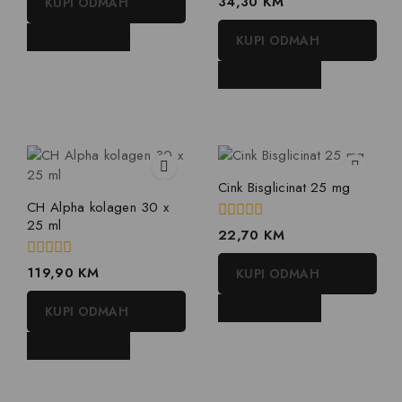
34,30
KM
KUPI ODMAH
5
out
of
DODAJ U KORPU
KUPI ODMAH
5
DODAJ U KORPU
Cink Bisglicinat 25 mg
CH Alpha kolagen 30 x
25 ml
0
22,70
KM
out
of
0
119,90
KM
KUPI ODMAH
5
out
of
DODAJ U KORPU
KUPI ODMAH
5
DODAJ U KORPU