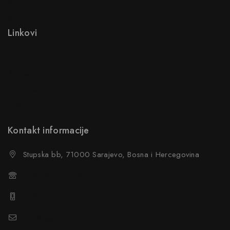
Kontakt
Kako kupiti?
Linkovi
Opći uslovi poslovanja (OUP
)
Politika privatnosti
Reklamacije
FAQs
Kontakt informacije
Stupska bb, 71000 Sarajevo, Bosna i Hercegovina
+387 61 374 650
+387 61 374 670
info@hacompany.ba