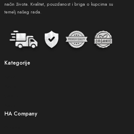
način života. Kvalitet, pouzdanost i briga o kupcima su
temelj našeg rada.
Kategorije
Novo
Akcije
Gastro
Neuro
HA Company
O nama