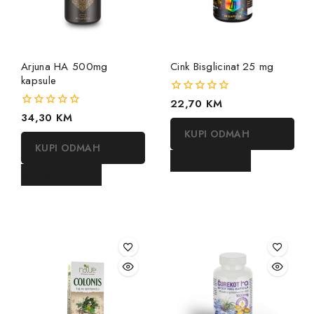
Arjuna HA 500mg
Cink Bisglicinat 25 mg
kapsule
0
22,70
KM
out
0
34,30
KM
of
out
KUPI ODMAH
5
of
KUPI ODMAH
5
DODAJ U KORPU
DODAJ U KORPU