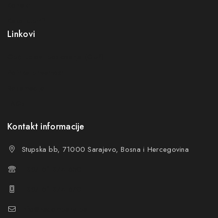
Kontakt
Kako kupiti?
Linkovi
Opći uslovi poslovanja (OUP
)
Politika privatnosti
Reklamacije
FAQs
Kontakt informacije
Stupska bb, 71000 Sarajevo, Bosna i Hercegovina
+387 61 374 650
+387 61 374 670
info@hacompany.ba