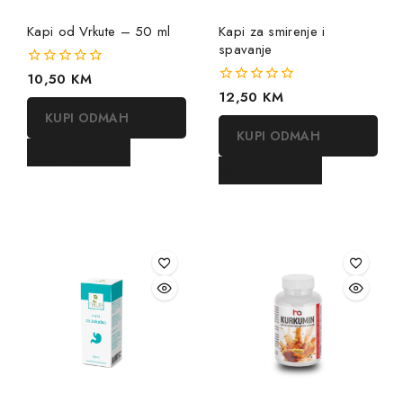
Kapi od Vrkute – 50 ml
Kapi za smirenje i
spavanje
0
10,50
KM
out
0
12,50
KM
of
out
KUPI ODMAH
5
of
KUPI ODMAH
5
DODAJ U KORPU
DODAJ U KORPU