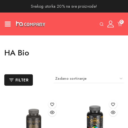
Svakog utorka 20% na sve proizvode!
0
HA Bio
FILTER