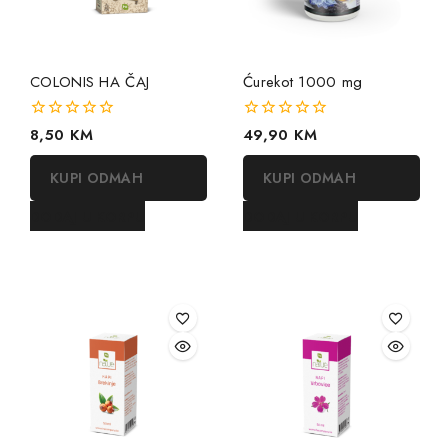
COLONIS HA ČAJ
Ćurekot 1000 mg
0
8,50
KM
0
49,90
KM
out
out
of
of
KUPI ODMAH
KUPI ODMAH
5
5
DODAJ U KORPU
DODAJ U KORPU