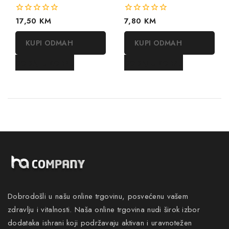
0
17,50
KM
0
7,80
KM
out
out
of
of
KUPI ODMAH
KUPI ODMAH
5
5
DODAJ U KORPU
DODAJ U KORPU
Dobrodošli u našu online trgovinu, posvećenu vašem
zdravlju i vitalnosti. Naša online trgovina nudi širok izbor
dodataka ishrani koji podržavaju aktivan i uravnotežen