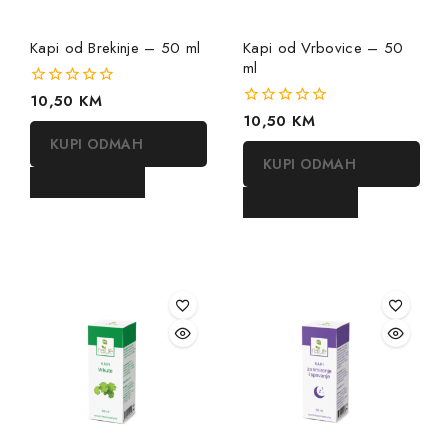
Kapi od Brekinje – 50 ml
Kapi od Vrbovice – 50
ml
0
10,50
KM
out
0
10,50
KM
of
out
KUPI ODMAH
5
of
KUPI ODMAH
5
DODAJ U KORPU
DODAJ U KORPU