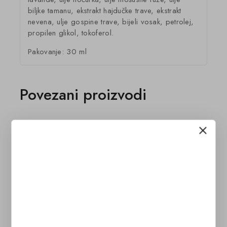
biljke tamanu, ekstrakt hajdučke trave, ekstrakt
nevena, ulje gospine trave, bijeli vosak, petrolej,
propilen glikol, tokoferol.
Pakovanje: 30 ml
Povezani proizvodi
THYROID HA
RespirEX je biljni sirup