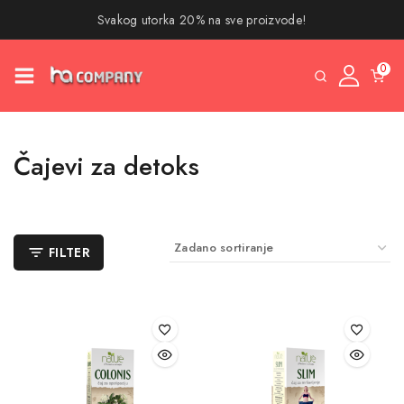
Svakog utorka 20% na sve proizvode!
0
Čajevi za detoks
FILTER