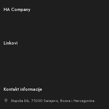
Neuro
HA Company
O nama
Kontakt
Kako kupiti?
Linkovi
Opći uslovi poslovanja (OUP
)
Politika privatnosti
Reklamacije
FAQs
Kontakt informacije
Stupska bb, 71000 Sarajevo, Bosna i Hercegovina