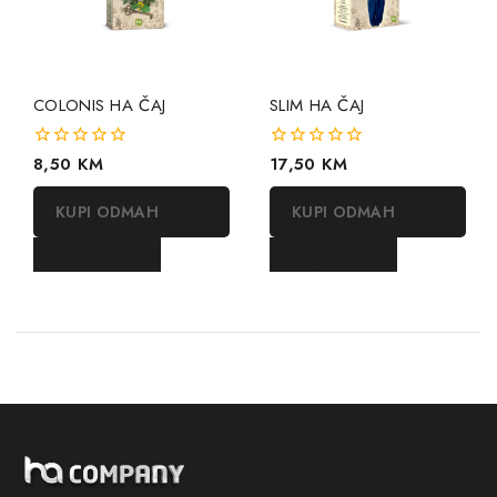
COLONIS HA ČAJ
SLIM HA ČAJ
0
8,50
KM
0
17,50
KM
out
out
of
of
KUPI ODMAH
KUPI ODMAH
5
5
DODAJ U KORPU
DODAJ U KORPU