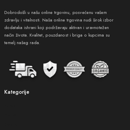
Dobrodošli u našu online trgovinu, posvećenu vašem
zdravlju i vitalnosti. Naša online trgovina nudi širok izbor
dodataka ishrani koji podržavaju aktivan i uravnotežen
način života. Kvalitet, pouzdanost i briga o kupcima su
temelj našeg rada.
Kategorije
Novo
Akcije
Gastro