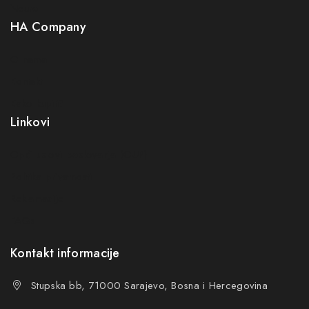
Neuro
HA Company
O nama
Kontakt
Kako kupiti?
Linkovi
Opći uslovi poslovanja (OUP
)
Politika privatnosti
Reklamacije
FAQs
Kontakt informacije
Stupska bb, 71000 Sarajevo, Bosna i Hercegovina