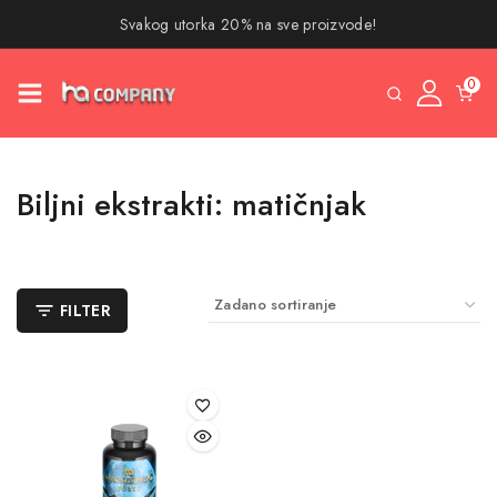
Svakog utorka 20% na sve proizvode!
0
Biljni ekstrakti: matičnjak
FILTER