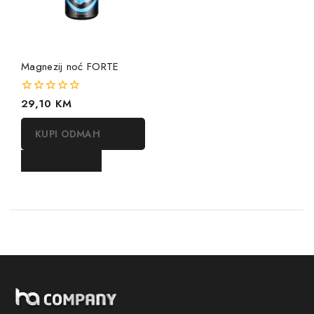
Magnezij noć FORTE
0
29,10
KM
out
of
KUPI ODMAH
5
DODAJ U KORPU