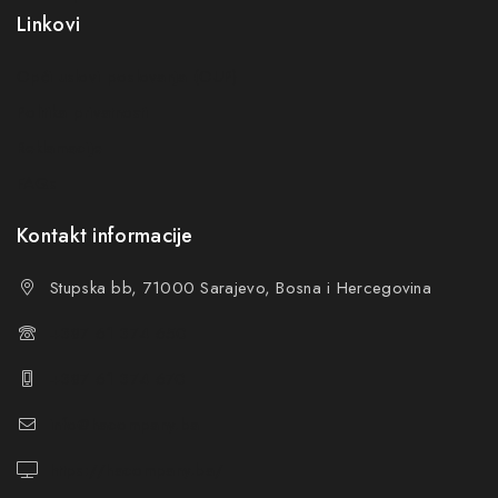
privatnosti
Linkovi
Ne prikazuj ponovo ovu poruku
Opći uslovi poslovanja (OUP
)
Politika privatnosti
Reklamacije
FAQs
Kontakt informacije
Stupska bb, 71000 Sarajevo, Bosna i Hercegovina
+387 61 374 650
+387 61 374 670
info@hacompany.ba
https://hacompany.ba/