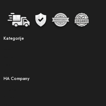
Kategorije
Novo
Pretplatite se na naš newsletter i budite
Akcije
prvi koji će saznati sve pogodnosti
Gastro
Budite prvi koji će saznati za naše nove proizvode,
Neuro
ekskluzivne ponude i najnovije savjete za zdravlje i
HA Company
njegu.
O nama
Greška:
Kontakt obrazac nije pronađen.
Kontakt
Prijavom na newsletter slažete se s našom politikom
Kako kupiti?