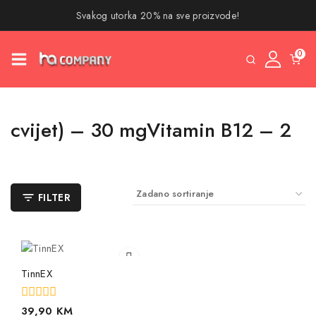
Svakog utorka 20% na sve proizvode!
0
cvijet) – 30 mgVitamin B12 – 2
FILTER
TinnEX
0
39,90
KM