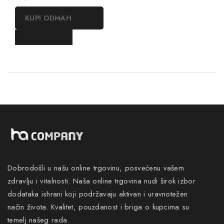
out
of
KUPI ODMAH
5
DODAJ U KORPU
Dobrodošli u našu online trgovinu, posvećenu vašem
zdravlju i vitalnosti. Naša online trgovina nudi širok izbor
dodataka ishrani koji podržavaju aktivan i uravnotežen
način života. Kvalitet, pouzdanost i briga o kupcima su
temelj našeg rada.