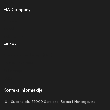
Neuro
HA Company
O nama
Kontakt
Kako kupiti?
Linkovi
Opći uslovi poslovanja (OUP
)
Politika privatnosti
Reklamacije
FAQs
Kontakt informacije
Stupska bb, 71000 Sarajevo, Bosna i Hercegovina