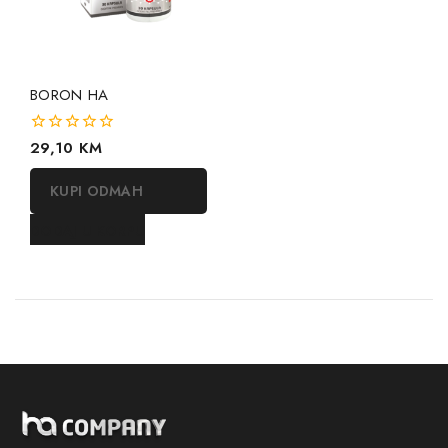
BORON HA
0
29,10
KM
out
of
KUPI ODMAH
5
DODAJ U KORPU