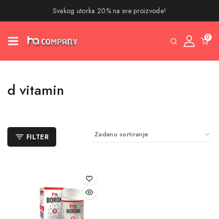
Svakog utorka 20% na sve proizvode!
0
d vitamin
FILTER