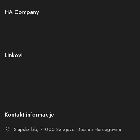
Neuro
HA Company
O nama
Kontakt
Kako kupiti?
Linkovi
Opći uslovi poslovanja (OUP
)
Politika privatnosti
Reklamacije
FAQs
Kontakt informacije
Stupska bb, 71000 Sarajevo, Bosna i Hercegovina