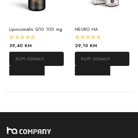
Liposomalni Q10 100 mg
NEURO HA
0
39,40
KM
0
29,10
KM
out
out
of
of
KUPI ODMAH
KUPI ODMAH
5
5
DODAJ U KORPU
DODAJ U KORPU