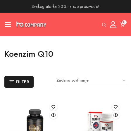
Svakog utorka 20% na sve proizvode!
0
Koenzim Q10
FILTER