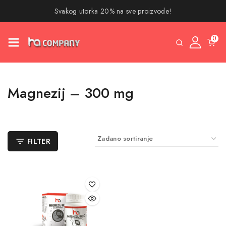
Svakog utorka 20% na sve proizvode!
0
Magnezij – 300 mg
FILTER