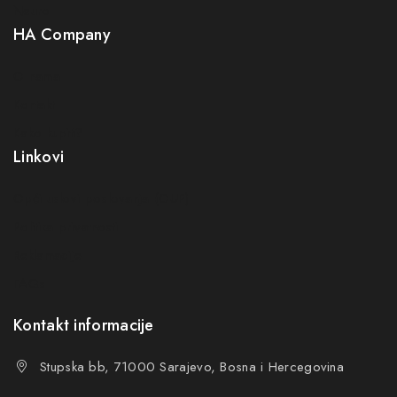
Neuro
HA Company
O nama
Kontakt
Kako kupiti?
Linkovi
Opći uslovi poslovanja (OUP
)
Politika privatnosti
Reklamacije
FAQs
Kontakt informacije
Stupska bb, 71000 Sarajevo, Bosna i Hercegovina