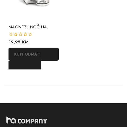
MAGNEZIJ NOĆ HA
0
19,95
KM
out
of
KUPI ODMAH
5
DODAJ U KORPU