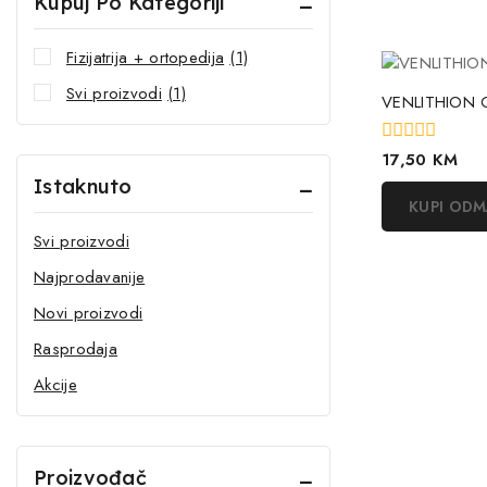
Kupuj Po Kategoriji
Fizijatrija + ortopedija
(1)
Svi proizvodi
(1)
VENLITHION 
0
17,50
KM
out
Istaknuto
of
KUPI OD
5
Svi proizvodi
Najprodavanije
Novi proizvodi
Rasprodaja
Akcije
Proizvođač