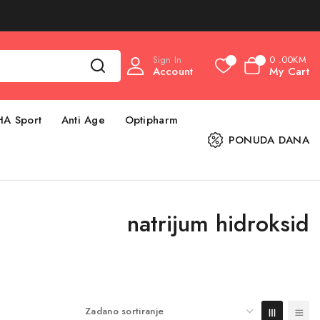
Sign In
0
.00KM
0
0
Account
My Cart
HA Sport
Anti Age
Optipharm
PONUDA DANA
natrijum hidroksid