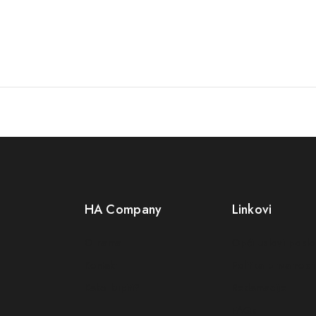
HA Company
Linkovi
O nama
Opći uslovi posl
Kontakt
Politika privatnosti
Kako kupiti?
Reklamacije
FAQs