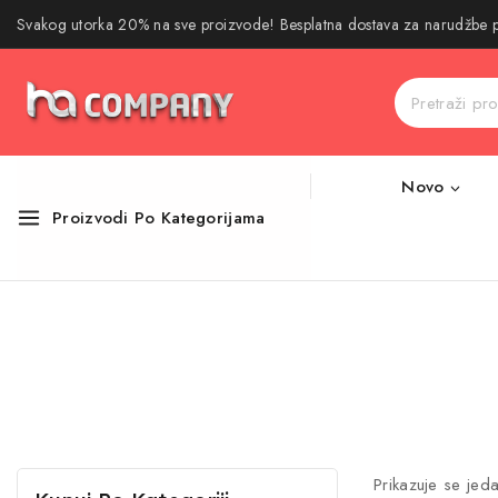
Svakog utorka 20% na sve proizvode! Besplatna dostava za narudžbe
Novo
Proizvodi Po Kategorijama
Prikazuje se jeda