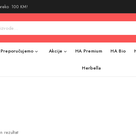
 preko 100 KM!
Preporučujemo
Akcije
HA Premium
HA Bio
Herbella
n rezultat