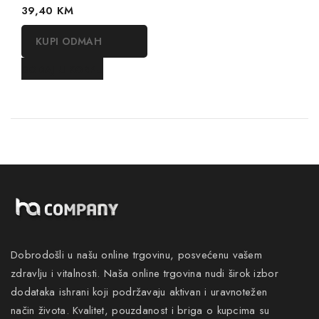
0
39,40
KM
out
of
KUPI ODMAH
5
DODAJ U KORPU
Dobrodošli u našu online trgovinu, posvećenu vašem
zdravlju i vitalnosti. Naša online trgovina nudi širok izbor
dodataka ishrani koji podržavaju aktivan i uravnotežen
način života. Kvalitet, pouzdanost i briga o kupcima su