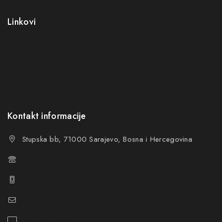
Kako kupiti?
Linkovi
Opći uslovi poslovanja (OUP
)
Politika privatnosti
Reklamacije
FAQs
Kontakt informacije
Stupska bb, 71000 Sarajevo, Bosna i Hercegovina
+387 61 374 650
+387 61 374 670
info@hacompany.ba
https://hacompany.ba/