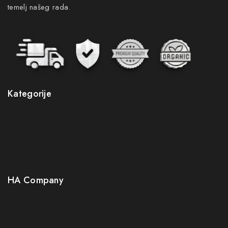
temelj našeg rada.
Kategorije
Novo
Akcije
Gastro
Neuro
HA Company
O nama
Kontakt