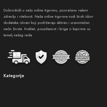
Dobrodošli u našu online trgovinu, posvećenu vašem
zdravlju i vitalnosti. Naša online trgovina nudi širok izbor
dodataka ishrani koji podržavaju aktivan i uravnotežen
način života. Kvalitet, pouzdanost i briga o kupcima su
temelj našeg rada.
Kategorije
Novo
Akcije
Gastro