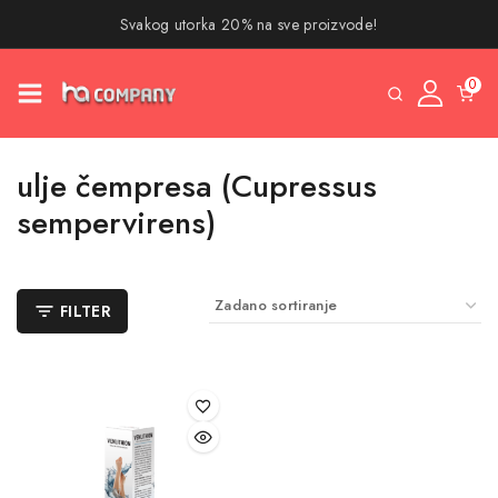
Svakog utorka 20% na sve proizvode!
0
ulje čempresa (Cupressus
sempervirens)
FILTER