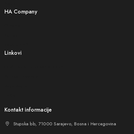
Neuro
HA Company
O nama
Kontakt
Kako kupiti?
Linkovi
Opći uslovi poslovanja (OUP
)
Politika privatnosti
Reklamacije
FAQs
Kontakt informacije
Stupska bb, 71000 Sarajevo, Bosna i Hercegovina