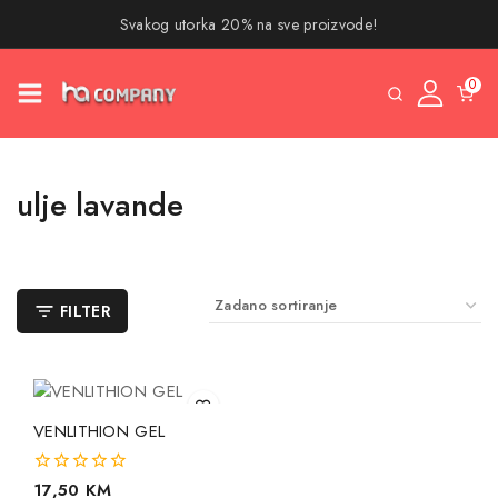
Svakog utorka 20% na sve proizvode!
0
ulje lavande
FILTER
VENLITHION GEL
0
17,50
KM