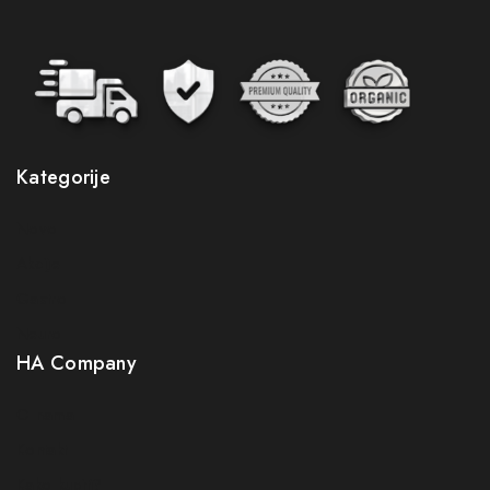
Kategorije
Novo
Akcije
Gastro
Neuro
HA Company
O nama
Kontakt
Kako kupiti?