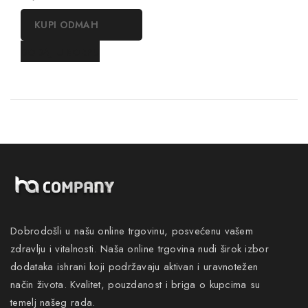
out
of
KUPI ODMAH
5
DODAJ U KORPU
Dobrodošli u našu online trgovinu, posvećenu vašem
zdravlju i vitalnosti. Naša online trgovina nudi širok izbor
dodataka ishrani koji podržavaju aktivan i uravnotežen
način života. Kvalitet, pouzdanost i briga o kupcima su
temelj našeg rada.