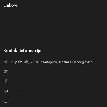
Linkovi
Opći uslovi poslovanja (OUP
)
Politika privatnosti
Reklamacije
FAQs
Kontakt informacije
Stupska bb, 71000 Sarajevo, Bosna i Hercegovina
+387 61 374 650
+387 61 374 670
info@hacompany.ba
https://hacompany.ba/