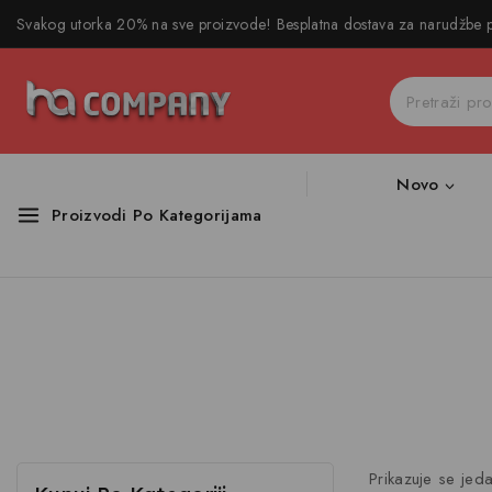
Svakog utorka 20% na sve proizvode! Besplatna dostava za narudžbe
Novo
Proizvodi Po Kategorijama
Prikazuje se jeda