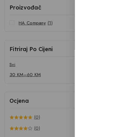
Proizvođač
HA Company
(1)
Fitriraj Po Cijeni
Svi
30
KM
–
60
KM
Ocjena
(0)
(0)