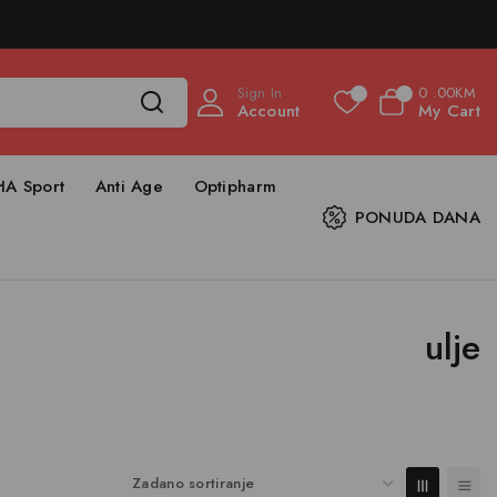
Sign In
0
.00KM
0
0
Account
My Cart
HA Sport
Anti Age
Optipharm
PONUDA DANA
ulje