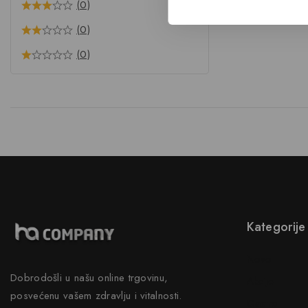
(0)
(0)
(0)
Kategorije
Novo
Dobrodošli u našu online trgovinu,
Akcije
posvećenu vašem zdravlju i vitalnosti.
Gastro