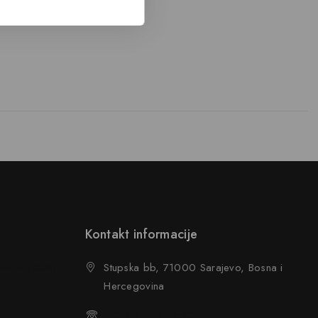
Kontakt informacije
ovanja (OUP
)
Stupska bb, 71000 Sarajevo, Bosna i
Hercegovina
+387 61 374 650