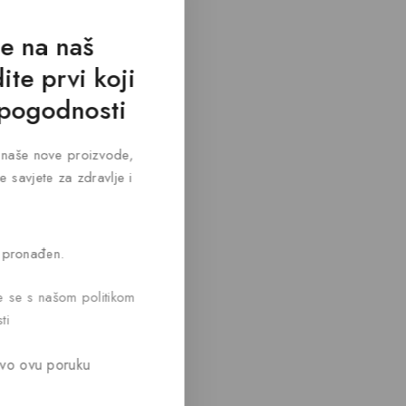
se na naš
ite prvi koji
 pogodnosti
za naše nove proizvode,
e savjete za zdravlje i
 pronađen.
te se s našom politikom
ti
vo ovu poruku