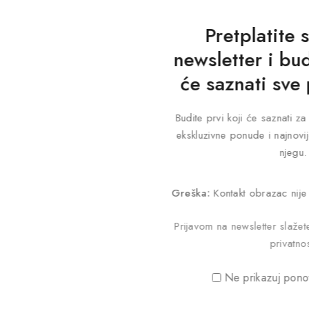
Pretplatite 
newsletter i bud
će saznati sve
Budite prvi koji će saznati 
ekskluzivne ponude i najnovij
njegu.
Greška:
Kontakt obrazac nije
Prijavom na newsletter slaže
privatnos
Ne prikazuj pono