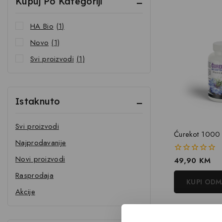
Kupuj Po Kategoriji
HA Bio
(1)
Novo
(1)
Svi proizvodi
(1)
Istaknuto
Svi proizvodi
Ćurekot 1000
Najprodavanije
Novi proizvodi
0
49,90
KM
out
Rasprodaja
of
KUPI OD
5
Akcije