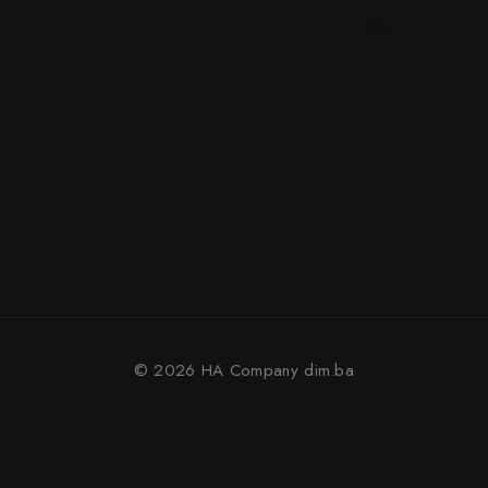
FAQs
© 2026 HA Company
dim.ba