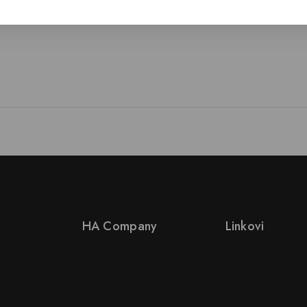
HA Company
Linkovi
O nama
Opći uslovi posl
Kontakt
Politika privatnosti
Kako kupiti?
Reklamacije