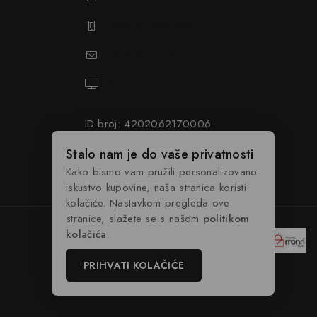
+387 61 374 670
info@hacompany.ba
https://hacompany.ba/
ID broj: 4202062170006
PDV broj: 202062170006
Stalo nam je do vaše privatnosti
Kako bismo vam pružili personalizovano
iskustvo kupovine, naša stranica koristi
kolačiće. Nastavkom pregleda ove
stranice, slažete se s našom
politikom
kolačića
.
PRIHVATI KOLAČIĆE