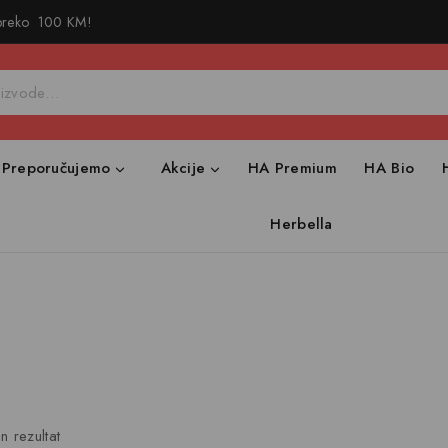
 preko 100 KM!
Preporučujemo
Akcije
HA Premium
HA Bio
Herbella
n rezultat