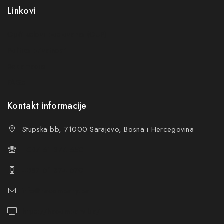
privatnosti
Linkovi
Ne prikazuj ponovo ovu poruku
Opći uslovi poslovanja (OUP
)
Politika privatnosti
Reklamacije
FAQs
Kontakt informacije
Stupska bb, 71000 Sarajevo, Bosna i Hercegovina
+387 61 374 650
+387 61 374 670
info@hacompany.ba
https://hacompany.ba/