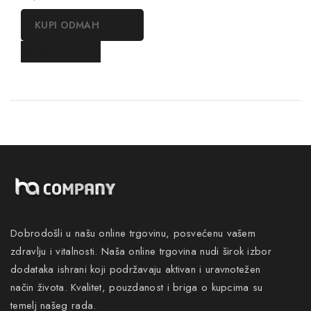
out
of
KUPI ODMAH
5
DODAJ U KORPU
Dobrodošli u našu online trgovinu, posvećenu vašem
zdravlju i vitalnosti. Naša online trgovina nudi širok izbor
dodataka ishrani koji podržavaju aktivan i uravnotežen
način života. Kvalitet, pouzdanost i briga o kupcima su
temelj našeg rada.