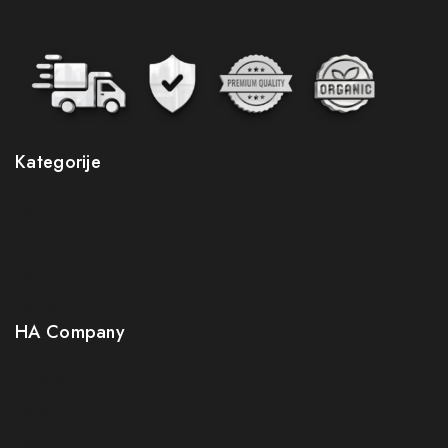
Kategorije
Novo
Pretplatite se na naš newsletter i budite
Akcije
prvi koji će saznati sve pogodnosti
Gastro
Budite prvi koji će saznati za naše nove proizvode,
Neuro
ekskluzivne ponude i najnovije savjete za zdravlje i
HA Company
njegu.
O nama
Greška:
Kontakt obrazac nije pronađen.
Kontakt
Prijavom na newsletter slažete se s našom politikom
Kako kupiti?