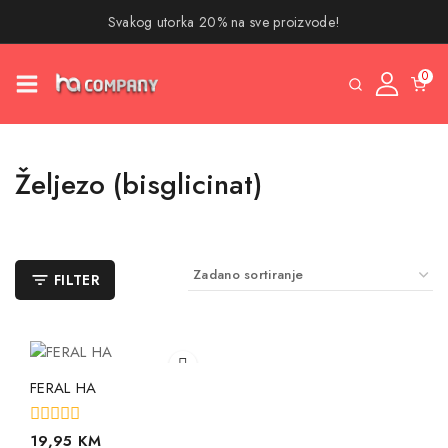
Svakog utorka 20% na sve proizvode!
0
Željezo (bisglicinat)
FILTER
FERAL HA
0
19,95
KM