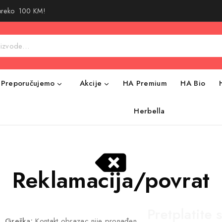
 preko 100 KM!
Preporučujemo
Akcije
HA Premium
HA Bio
Herbella
Reklamacija/povrat
Pretplatite 
Greška:
Kontakt obrazac nije pronađen.