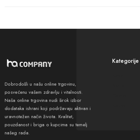
Kategorije
Novo
Dobrodošli u našu online trgovinu,
Akcije
posvećenu vašem zdravlju i vitalnosti.
Gastro
Naša online trgovina nudi širok izbor
Neuro
dodataka ishrani koji podržavaju aktivan i
uravnotežen način života. Kvalitet,
pouzdanost i briga o kupcima su temelj
našeg rada.