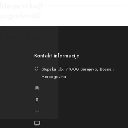
ite prvi koji
 pogodnosti
za naše nove proizvode,
e savjete za zdravlje i
Kontakt informacije
 pronađen.
ovanja (OUP
)
Stupska bb, 71000 Sarajevo, Bosna i
te se s našom politikom
Hercegovina
ti
+387 61 374 650
vo ovu poruku
+387 61 374 670
info@hacompany.ba
https://hacompany.ba/