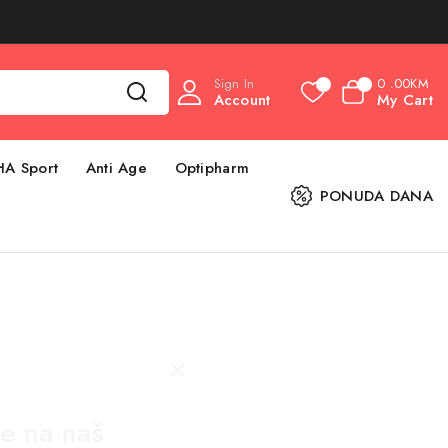
Sign In
0
.00KM
0
0
Account
My Cart
HA Sport
Anti Age
Optipharm
PONUDA DANA
se na naš