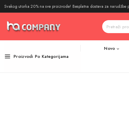
Svakog utorka 20% na sve proizvode! Besplatna dostava za narudžbe
Novo
Proizvodi Po Kategorijama