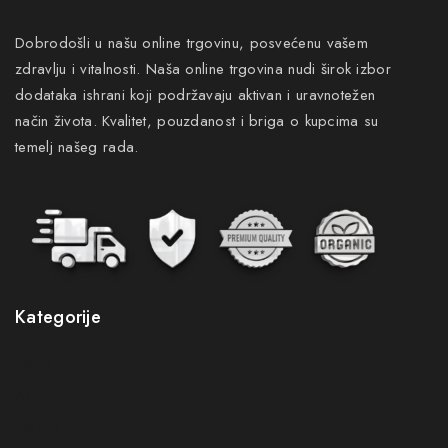
Dobrodošli u našu online trgovinu, posvećenu vašem
zdravlju i vitalnosti. Naša online trgovina nudi širok izbor
dodataka ishrani koji podržavaju aktivan i uravnotežen
način života. Kvalitet, pouzdanost i briga o kupcima su
temelj našeg rada.
Pretplatite se na naš newsletter i budite
Kategorije
prvi koji će saznati sve pogodnosti
Novo
Budite prvi koji će saznati za naše nove proizvode,
Akcije
ekskluzivne ponude i najnovije savjete za zdravlje i
Gastro
njegu.