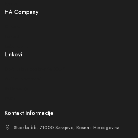
Neuro
Greška:
Kontakt obrazac nije pronađen.
HA Company
Prijavom na newsletter slažete se s našom politikom
O nama
privatnosti
Kontakt
Ne prikazuj ponovo ovu poruku
Kako kupiti?
Linkovi
Opći uslovi poslovanja (OUP
)
Politika privatnosti
Reklamacije
FAQs
Kontakt informacije
Stupska bb, 71000 Sarajevo, Bosna i Hercegovina