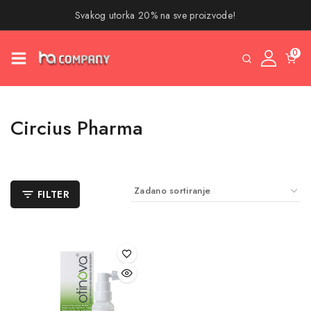
Svakog utorka 20% na sve proizvode!
0
Circius Pharma
FILTER