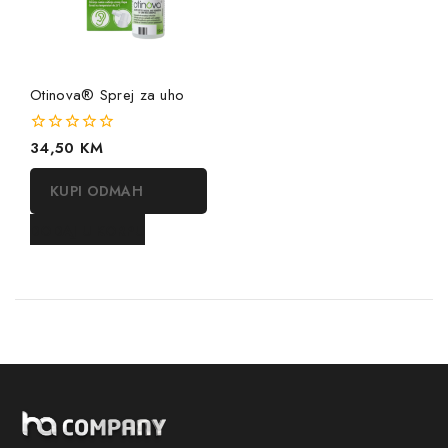
Otinova® Sprej za uho
0
34,50
KM
out
of
KUPI ODMAH
5
DODAJ U KORPU