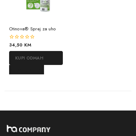
Otinova® Sprej za uho
0
34,50
KM
out
of
KUPI ODMAH
5
DODAJ U KORPU