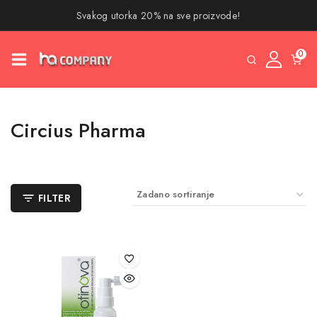
Svakog utorka 20% na sve proizvode!
0
Circius Pharma
FILTER