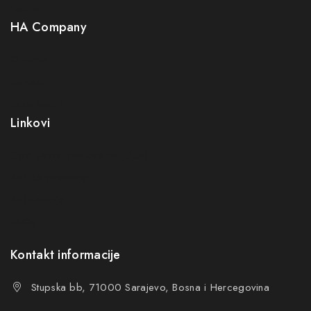
Neuro
HA Company
O nama
Kontakt
Kako kupiti?
Linkovi
Opći uslovi poslovanja (OUP
)
Politika privatnosti
Reklamacije
FAQs
Kontakt informacije
Stupska bb, 71000 Sarajevo, Bosna i Hercegovina