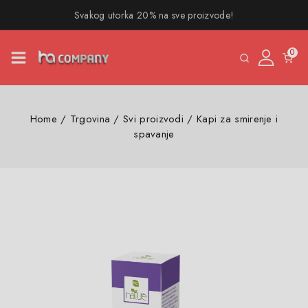
Svakog utorka 20% na sve proizvode!
0
Home
/
Trgovina
/
Svi proizvodi
/
Kapi za smirenje i
spavanje