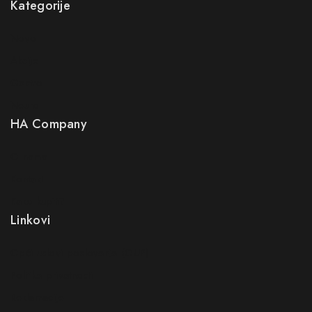
Kategorije
Novo
Akcije
Gastro
Neuro
HA Company
O nama
Kontakt
Kako kupiti?
Linkovi
Opći uslovi poslovanja (OUP
)
Politika privatnosti
Reklamacije