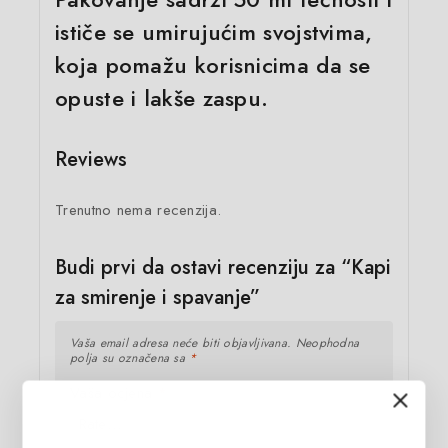
ističe se umirujućim svojstvima,
koja pomažu korisnicima da se
opuste i lakše zaspu.
Reviews
Trenutno nema recenzija.
Budi prvi da ostavi recenziju za “Kapi
za smirenje i spavanje”
Vaša email adresa neće biti objavljivana.
Neophodna
polja su označena sa
*
Vaša ocjena
*