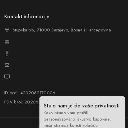
FAQs
Kontakt informacije
Stupska bb, 71000 Sarajevo, Bosna i Hercegovina
+387 61 374 650
+387 61 374 670
info@hacompany.ba
https://hacompany.ba/
ID broj: 4202062170006
PDV broj: 202062170006
Stalo nam je do vaše privatnosti
Kako bismo vam pružili
personalizovano iskustvo kupovine,
naša stranica koristi kolačiće.