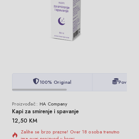
100% Original
Povoljne
Proizvođač::
HA Company
Kapi za smirenje i spavanje
2 proizvoda prodano u zadnjih 12 sat
12,50
KM
Zalihe se brzo prazne! Over 18 osoba trenutno
ima ovaj proizvod u korpi