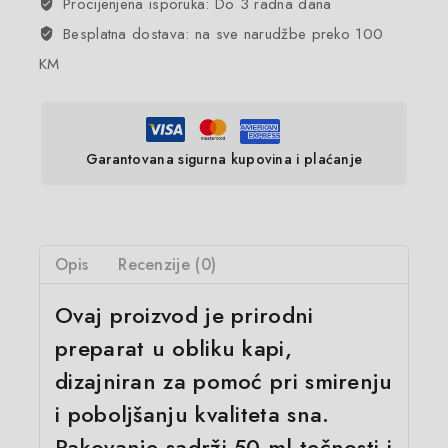
Procijenjena isporuka: Do 3 radna dana
Besplatna dostava: na sve narudžbe preko 100
KM
Garantovana sigurna kupovina i plaćanje
Opis
Recenzije (0)
Ovaj proizvod je prirodni
preparat u obliku kapi,
dizajniran za pomoć pri smirenju
i poboljšanju kvaliteta sna.
Pakovanje sadrži 50 ml tečnosti i