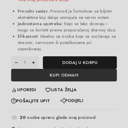
Prirodni sastav:
Proizvod je formulisan sa biljnim
ekstraktima koji deluju umirujuće na nervni sistem.
Jednostavna upotreba:
Kapi se lako doziraju i
mogu se koristiti prema preporučenoj dnevnoj dozi.
Efikasnost:
Idealno za osobe koje se suočavaju sa
stresom, nervozom ili poteškoćama pri
uspavljivanju.
DODAJ U KORPU
KUPI ODMAH
UPOREDI
LISTA ŽELJA
PODIJELI
POŠALJITE UPIT
20
osoba upravo gleda ovaj proizvod