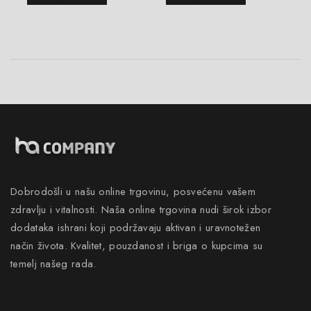
Dobrodošli u našu online trgovinu, posvećenu vašem
zdravlju i vitalnosti. Naša online trgovina nudi širok izbor
dodataka ishrani koji podržavaju aktivan i uravnotežen
način života. Kvalitet, pouzdanost i briga o kupcima su
temelj našeg rada.