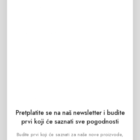
Recenzija
Vaša recenzija
*
Name
*
Email
*
Pretplatite se na naš newsletter i budite
prvi koji će saznati sve pogodnosti
Sačuvaj moje ime, email i web stranicu u ovom
browseru za buduće komentare.
Budite prvi koji će saznati za naše nove proizvode,