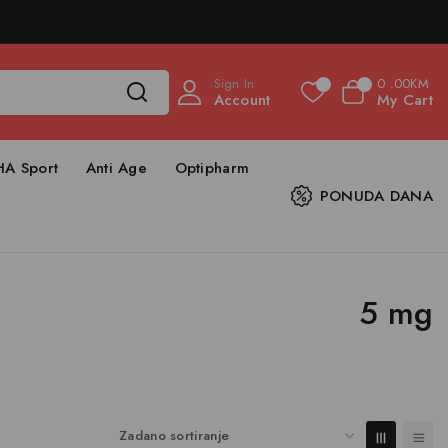
Sign In
0
.00KM
0
0
Account
My Cart
HA Sport
Anti Age
Optipharm
PONUDA DANA
5 mg