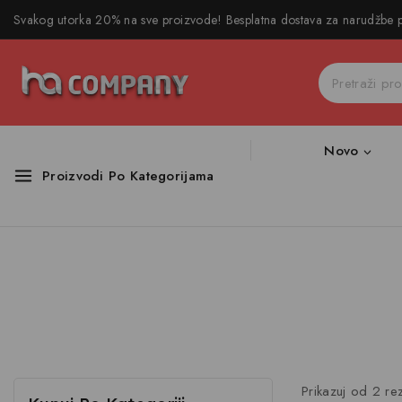
Svakog utorka 20% na sve proizvode! Besplatna dostava za narudžbe
Novo
Proizvodi Po Kategorijama
Prikazuj od
2
rez