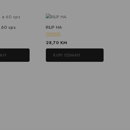
a 60 cps
RILIP HA
0
28,70
KM
out
of
MAH
KUPI ODMAH
5