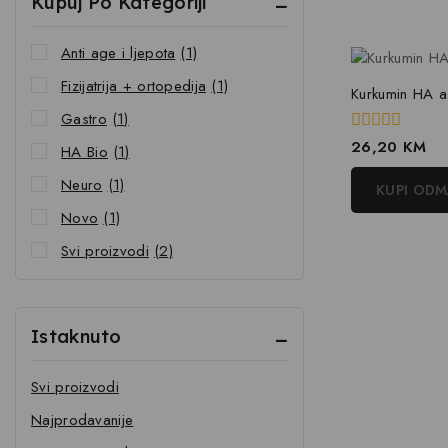
Kupuj Po Kategoriji
Anti age i ljepota
(1)
Fizijatrija + ortopedija
(1)
Kurkumin HA 
Gastro
(1)
0
26,20
KM
HA Bio
(1)
out
of
Neuro
(1)
KUPI OD
5
Novo
(1)
Svi proizvodi
(2)
Istaknuto
Svi proizvodi
Najprodavanije