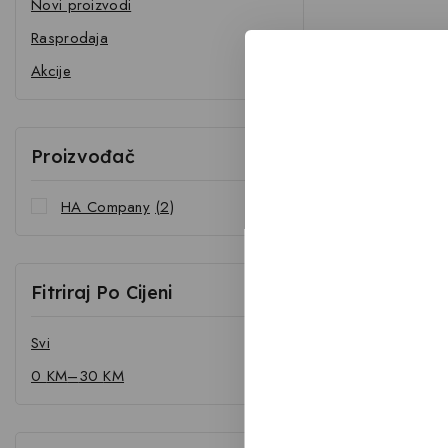
Novi proizvodi
Rasprodaja
Akcije
Proizvođač
HA Company
(2)
Fitriraj Po Cijeni
Svi
0
KM
–
30
KM