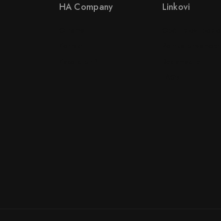
HA Company
Linkovi
O nama
Opći uslovi posl
Kontakt
Politika privatnosti
Kako kupiti?
Reklamacije
FAQs