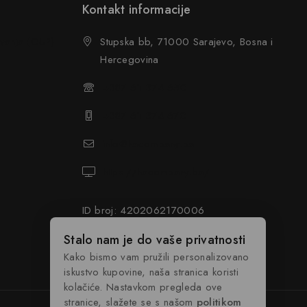
Kontakt informacije
ovanja (OUP
)
Stupska bb, 71000 Sarajevo, Bosna i
Hercegovina
+387 61 374 650
+387 61 374 670
info@hacompany.ba
https://hacompany.ba/
ID broj: 4202062170006
PDV broj: 202062170006
Stalo nam je do vaše privatnosti
Kako bismo vam pružili personalizovano
iskustvo kupovine, naša stranica koristi
kolačiće. Nastavkom pregleda ove
stranice, slažete se s našom
politikom