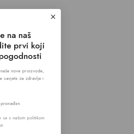
se na naš
ite prvi koji
 pogodnosti
za naše nove proizvode,
e savjete za zdravlje i
 pronađen.
te se s našom politikom
ti