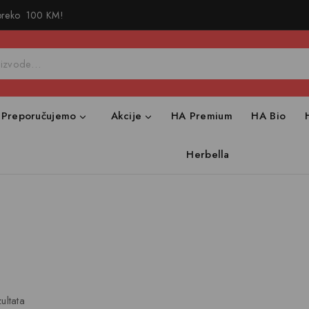
 preko 100 KM!
Preporučujemo
Akcije
HA Premium
HA Bio
Herbella
ultata