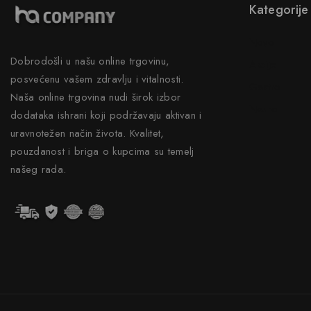
Kategorije
Novo
Dobrodošli u našu online trgovinu,
Akcije
posvećenu vašem zdravlju i vitalnosti.
Gastro
Naša online trgovina nudi širok izbor
Neuro
dodataka ishrani koji podržavaju aktivan i
uravnotežen način života. Kvalitet,
pouzdanost i briga o kupcima su temelj
našeg rada.