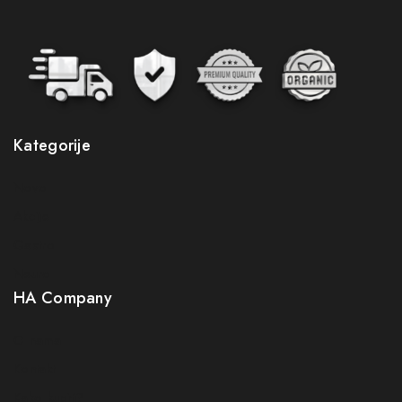
Kategorije
Novo
Akcije
Gastro
Neuro
HA Company
O nama
Kontakt
Kako kupiti?