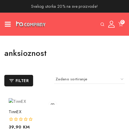
Svakog utorka 20% na sve proizvode!
0
anksioznost
FILTER
TinnEX
0
39,90
KM