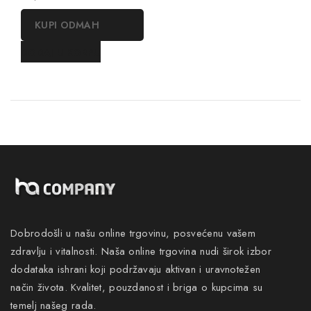
out
of
KUPI ODMAH
5
DODAJ U KORPU
Dobrodošli u našu online trgovinu, posvećenu vašem
zdravlju i vitalnosti. Naša online trgovina nudi širok izbor
dodataka ishrani koji podržavaju aktivan i uravnotežen
način života. Kvalitet, pouzdanost i briga o kupcima su
temelj našeg rada.