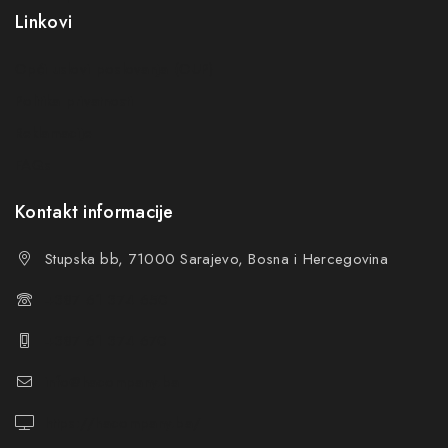
Linkovi
Opći uslovi poslovanja (OUP
)
Politika privatnosti
Reklamacije
FAQs
Kontakt informacije
Stupska bb, 71000 Sarajevo, Bosna i Hercegovina
+387 61 374 650
+387 61 374 670
info@hacompany.ba
https://hacompany.ba/