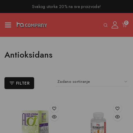
Svakog utorka 20% na sve proizvode!
0
Antioksidans
FILTER