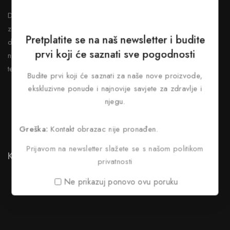
Dobrodošli u našu online trgovinu, posvećenu vašem
zdravlju i vitalnosti. Naša online trgovina nudi širok izbor
Pretplatite se na naš newsletter i budite
dodataka ishrani koji podržavaju aktivan i uravnotežen
prvi koji će saznati sve pogodnosti
način života. Kvalitet, pouzdanost i briga o kupcima su
temelj našeg rada.
Budite prvi koji će saznati za naše nove proizvode,
ekskluzivne ponude i najnovije savjete za zdravlje i
njegu.
Greška:
Kontakt obrazac nije pronađen.
Prijavom na newsletter slažete se s našom politikom
Kategorije
privatnosti
Novo
Ne prikazuj ponovo ovu poruku
Akcije
Gastro
Neuro