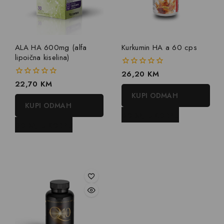
ALA HA 600mg (alfa
Kurkumin HA a 60 cps
lipoična kiselina)
0
26,20
KM
out
0
22,70
KM
of
out
KUPI ODMAH
5
of
KUPI ODMAH
5
DODAJ U KORPU
DODAJ U KORPU