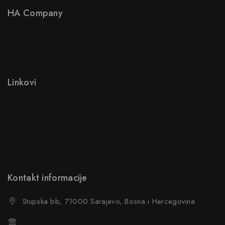
HA Company
O nama
Kontakt
Kako kupiti?
Linkovi
Opći uslovi poslovanja (OUP
)
Politika privatnosti
Reklamacije
FAQs
Kontakt informacije
Stupska bb, 71000 Sarajevo, Bosna i Hercegovina
+387 61 374 650