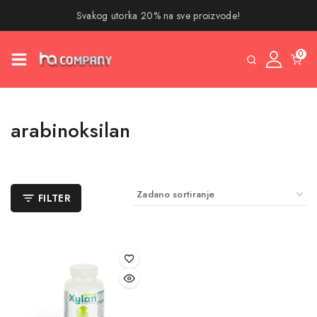
Svakog utorka 20% na sve proizvode!
0
arabinoksilan
FILTER