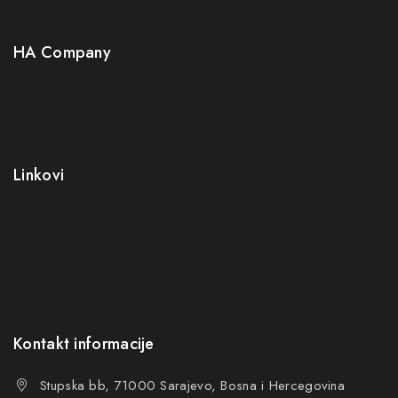
Neuro
HA Company
O nama
Kontakt
Kako kupiti?
Linkovi
Opći uslovi poslovanja (OUP
)
Politika privatnosti
Reklamacije
FAQs
Kontakt informacije
Stupska bb, 71000 Sarajevo, Bosna i Hercegovina