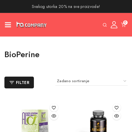
Svakog utorka 20% na sve proizvode!
0
BioPerine
FILTER