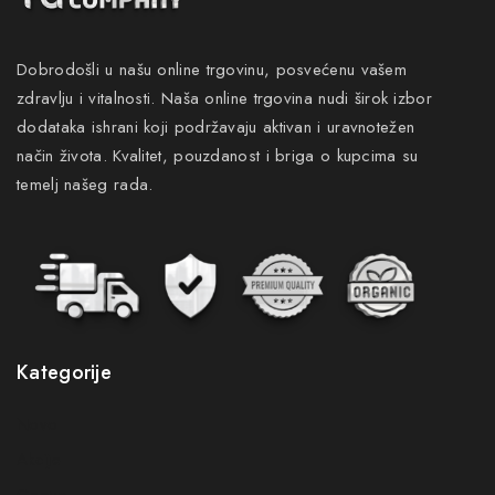
Dobrodošli u našu online trgovinu, posvećenu vašem
zdravlju i vitalnosti. Naša online trgovina nudi širok izbor
dodataka ishrani koji podržavaju aktivan i uravnotežen
način života. Kvalitet, pouzdanost i briga o kupcima su
temelj našeg rada.
Kategorije
Novo
Akcije
Gastro