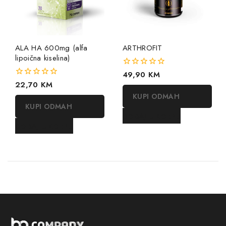
ALA HA 600mg (alfa
ARTHROFIT
lipoična kiselina)
0
49,90
KM
out
0
22,70
KM
of
out
KUPI ODMAH
5
of
KUPI ODMAH
5
DODAJ U KORPU
DODAJ U KORPU