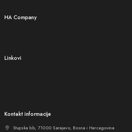
Neuro
HA Company
O nama
Kontakt
Kako kupiti?
Linkovi
Opći uslovi poslovanja (OUP
)
Politika privatnosti
Reklamacije
FAQs
Kontakt informacije
Stupska bb, 71000 Sarajevo, Bosna i Hercegovina