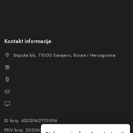
Ne prikazuj ponovo ovu poruku
Politika privatnosti
Reklamacije
FAQs
Kontakt informacije
Stupska bb, 71000 Sarajevo, Bosna i Hercegovina
+387 61 374 650
+387 61 374 670
info@hacompany.ba
https://hacompany.ba/
ID broj: 4202062170006
PDV broj: 202062170006