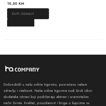
0
10,50
KM
out
of
KUPI ODMAH
5
DODAJ U KORPU
Dobrodošli u našu online trgovinu, posvećenu vašem
zdravlju i vitalnosti. Naša online trgovina nudi širok izbor
dodataka ishrani koji podržavaju aktivan i uravnotežen
način života. Kvalitet, pouzdanost i briga o kupcima su