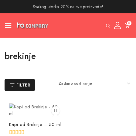
Svakog utorka 20% na sve proizvode!
0
brekinje
FILTER
Kapi od Brekinje – 50 ml