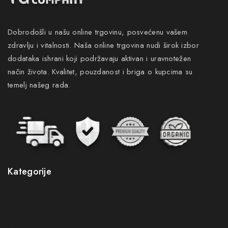
Dobrodošli u našu online trgovinu, posvećenu vašem
zdravlju i vitalnosti. Naša online trgovina nudi širok izbor
dodataka ishrani koji podržavaju aktivan i uravnotežen
način života. Kvalitet, pouzdanost i briga o kupcima su
temelj našeg rada.
Kategorije
Novo
Akcije
Gastro