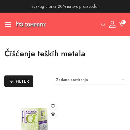
Svakog utorka 20% na sve proizvode!
0
Čišćenje teških metala
FILTER