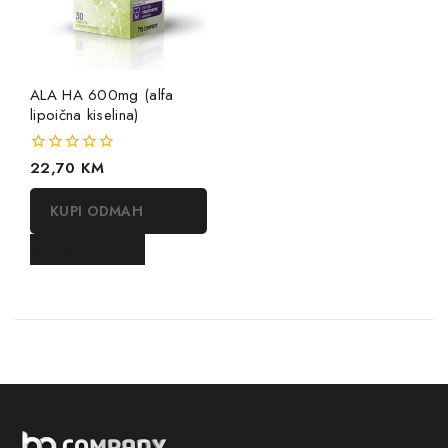
ALA HA 600mg (alfa
lipoična kiselina)
0
22,70
KM
out
of
KUPI ODMAH
5
DODAJ U KORPU