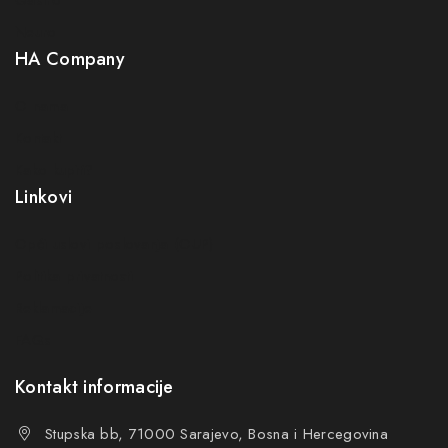
Neuro
HA Company
O nama
Kontakt
Kako kupiti?
Linkovi
Opći uslovi poslovanja (OUP
)
Politika privatnosti
Reklamacije
FAQs
Kontakt informacije
Stupska bb, 71000 Sarajevo, Bosna i Hercegovina