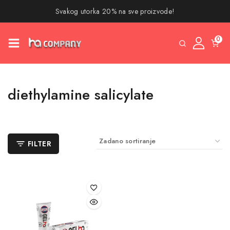
Svakog utorka 20% na sve proizvode!
0
diethylamine salicylate
FILTER