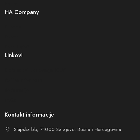
Neuro
HA Company
O nama
Kontakt
Kako kupiti?
Linkovi
Opći uslovi poslovanja (OUP
)
Politika privatnosti
Reklamacije
FAQs
Kontakt informacije
Stupska bb, 71000 Sarajevo, Bosna i Hercegovina