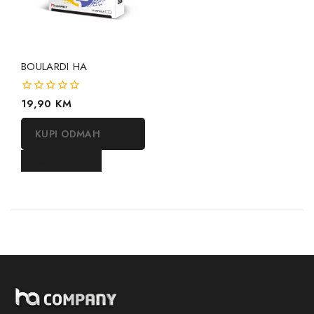
BOULARDI HA
0
19,90
KM
out
of
KUPI ODMAH
5
DODAJ U KORPU