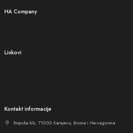
Neuro
HA Company
O nama
Kontakt
Kako kupiti?
Linkovi
Opći uslovi poslovanja (OUP
)
Politika privatnosti
Reklamacije
FAQs
Kontakt informacije
Stupska bb, 71000 Sarajevo, Bosna i Hercegovina