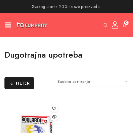
Svakog utorka 20% na sve proizvode!
0
Dugotrajna upotreba
FILTER