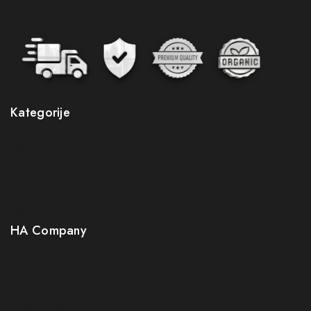
Kategorije
Novo
Akcije
Gastro
Neuro
HA Company
O nama
Kontakt
Kako kupiti?