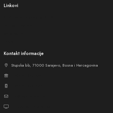
Linkovi
Opći uslovi poslovanja (OUP
)
Politika privatnosti
Reklamacije
FAQs
Kontakt informacije
Stupska bb, 71000 Sarajevo, Bosna i Hercegovina
+387 61 374 650
+387 61 374 670
info@hacompany.ba
https://hacompany.ba/