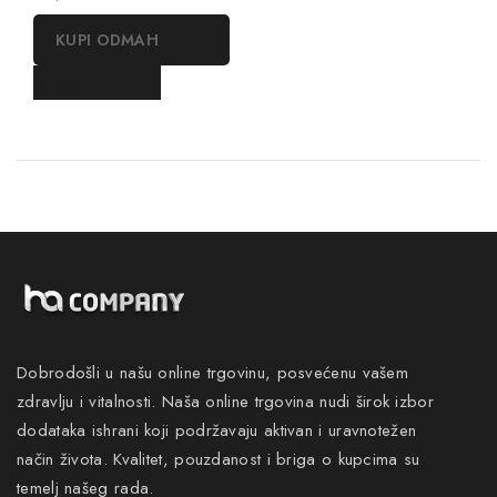
out
of
KUPI ODMAH
5
DODAJ U KORPU
Dobrodošli u našu online trgovinu, posvećenu vašem
zdravlju i vitalnosti. Naša online trgovina nudi širok izbor
dodataka ishrani koji podržavaju aktivan i uravnotežen
način života. Kvalitet, pouzdanost i briga o kupcima su
temelj našeg rada.