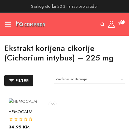
Svakog utorka 20% na sve proizvode!
0
Ekstrakt korijena cikorije
(Cichorium intybus) – 225 mg
FILTER
HEMOCALM
0
34,95
KM