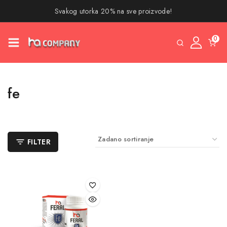
Svakog utorka 20% na sve proizvode!
0
fe
FILTER