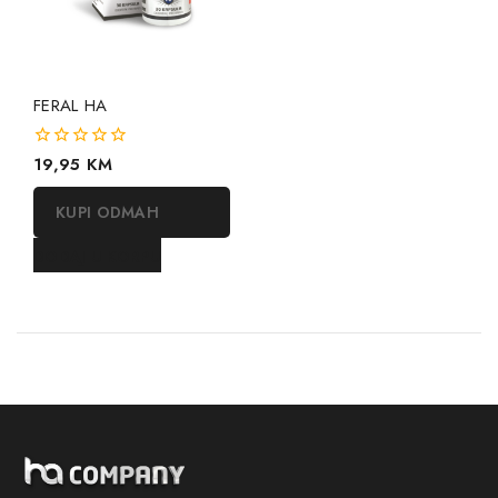
FERAL HA
0
19,95
KM
out
of
KUPI ODMAH
5
DODAJ U KORPU