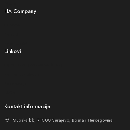
Neuro
HA Company
O nama
Kontakt
Kako kupiti?
Linkovi
Opći uslovi poslovanja (OUP
)
Politika privatnosti
Reklamacije
FAQs
Kontakt informacije
Stupska bb, 71000 Sarajevo, Bosna i Hercegovina