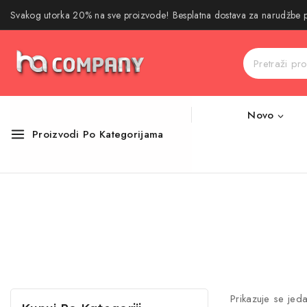
Svakog utorka 20% na sve proizvode! Besplatna dostava za narudžbe
Novo
Proizvodi Po Kategorijama
Prikazuje se jeda