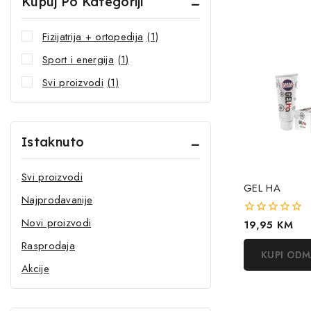
Kupuj Po Kategoriji
Fizijatrija + ortopedija
(1)
Sport i energija
(1)
Svi proizvodi
(1)
Istaknuto
Svi proizvodi
GEL HA
Najprodavanije
Novi proizvodi
0
19,95
KM
out
Rasprodaja
of
KUPI OD
5
Akcije