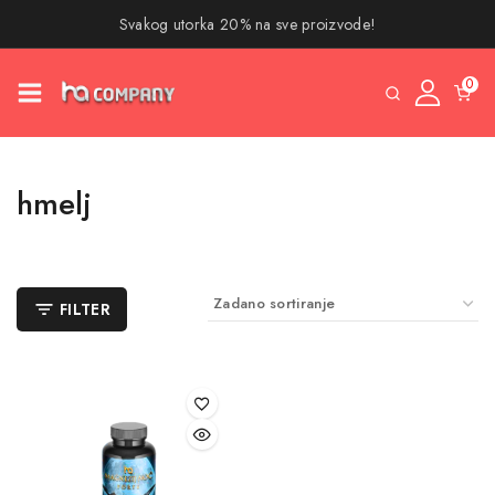
Svakog utorka 20% na sve proizvode!
0
hmelj
FILTER