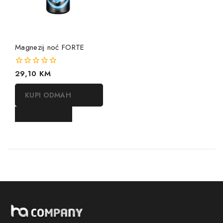
Magnezij noć FORTE
0
29,10
KM
out
of
KUPI ODMAH
5
DODAJ U KORPU