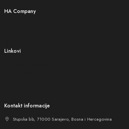
Neuro
HA Company
O nama
Kontakt
Kako kupiti?
Linkovi
Opći uslovi poslovanja (OUP
)
Politika privatnosti
Reklamacije
FAQs
Kontakt informacije
Stupska bb, 71000 Sarajevo, Bosna i Hercegovina