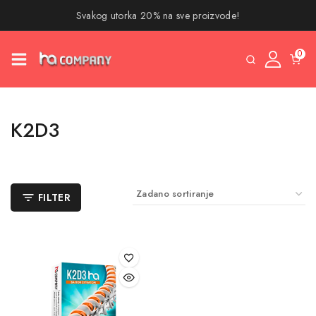
Svakog utorka 20% na sve proizvode!
0
K2D3
FILTER