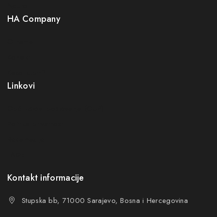
Neuro
HA Company
O nama
Kontakt
Kako kupiti?
Linkovi
Opći uslovi poslovanja (OUP
)
Politika privatnosti
Reklamacije
FAQs
Kontakt informacije
Stupska bb, 71000 Sarajevo, Bosna i Hercegovina