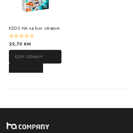
K2D3 HA sa bor citratom
0
22,70
KM
out
of
KUPI ODMAH
5
DODAJ U KORPU